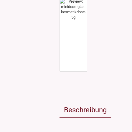
Weissgla
NEU: Grü
MIRON Vi
"Lilly"
"Raoul"
"Miro"
MINI Dos
"Clary"
Inhalt 10
Inhalt 30
Inhalt 50
Inhalt 10
Gewinde DIN18
Gewinde
Inhalt 20
Gewinde 20/410
Gewinde 
Gewinde 24/410
Gewinde 
Gewinde 28/410
Beschreibung