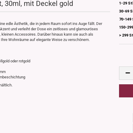
, 30ml, mit Deckel gold
1-29 St
30-69 S
70-149 
ne edle Ästhetik, die in jedem Raum sofort ins Auge fällt. Der
150-299
Akzent und verleiht der Dose ein zeitloses und glamouröses
 kleinen Accessoires. Darüber hinaus kann sie auch als
> 299 S
 Ihre Wohnräume auf elegante Weise zu verschönern.
ellgold oder rotgold
52mm
niumbeschichtung
hältlich.