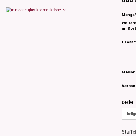
s
Materia
nglas
Menge/
olettglas
Weiter
im Sor
en, 3ml-7ml
Grossm
g/ml - 15g/ml
g/ml
g/ml
0g -150g/ml
Masse:
 DIN18
0-500g/ml
20/410
Versan
24/410
Deckel:
Staffe