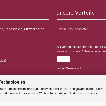
unsere Vorteile
en, Salbendosen, Allzweckdosen,
Diverse Zahlungsmittel:
Wir versenden unkompliziert mit GLS
Verzollungs- sowie Zollkosten überni
nden?
Folgen Sie uns auf:
Technologien
tern, um die ordentliche Funktionsweise der Website zu gewährleisten, die Nu
serlebnis bieten zu können. Weitere Informationen finden Sie in unserer
Shopsoftware
by Gambio.de © 2025