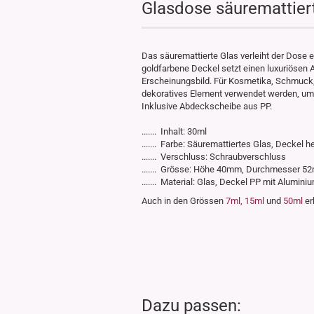
Glasdose säuremattiert
Das säuremattierte Glas verleiht der Dose ei
goldfarbene Deckel setzt einen luxuriösen 
Erscheinungsbild. Für Kosmetika, Schmuck,
dekoratives Element verwendet werden, um
Inklusive Abdeckscheibe aus PP.
....... Inhalt: 30ml
....... Farbe: Säuremattiertes Glas, Deckel h
....... Verschluss: Schraubverschluss
....... Grösse: Höhe 40mm, Durchmesser 
....... Material: Glas, Deckel PP mit Alumi
Auch in den Grössen
7ml,
15ml
und
50ml
er
Dazu passen: