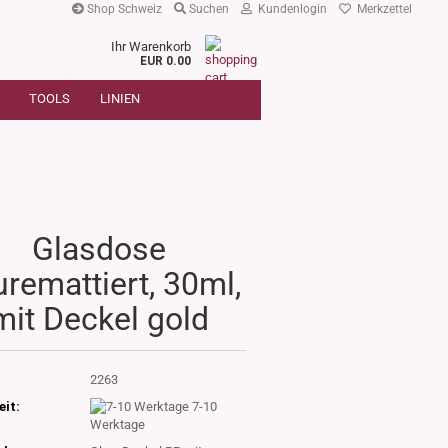
Shop Schweiz
Suchen
Kundenlogin
Merkzettel
Ihr Warenkorb
r
EUR 0.00
SUCHE
oder
TOOLS
LINIEN
Artikelnummer
E-Mail
Passwort
Glasdose
remattiert, 30ml,
Konto erstellen
mit Deckel gold
Passwort vergessen?
:
2263
eit:
7-10
Werktage