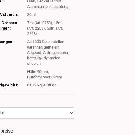
l:
Glas, Deckel PP mit
Aluminiumbeschichtung
Volumen:
30ml
e Grössen
7ml (Art. 2253), 15ml
timen:
(Art. 2258), 50ml (Art.
2268)
engen:
Ab 1000 Stk. erstellen
wir Ihnen gerne ein
Angebot. Anfragen unter;
kontakt@dynamica-
shop.ch
Höhe 40mm,
Durchmesser 52mm
dgewicht:
0.072
kg je Stück
lpreise