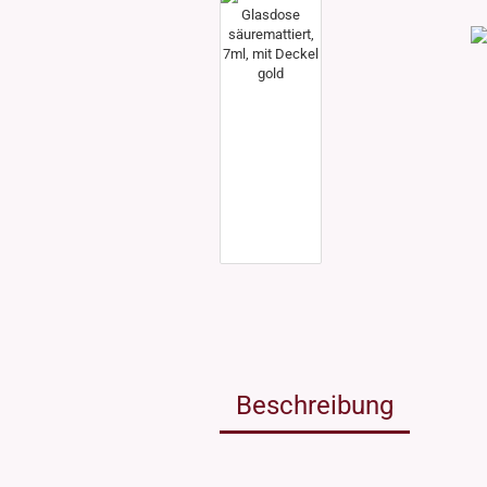
Weissgla
NEU: Grü
MIRON Vi
"Lilly"
"Raoul"
"Miro"
MINI Dos
"Clary"
Inhalt 10
Inhalt 30
Inhalt 50
Inhalt 10
Gewinde DIN18
Gewinde
Inhalt 20
Gewinde 20/410
Gewinde 
Gewinde 24/410
Gewinde 
Gewinde 28/410
Beschreibung