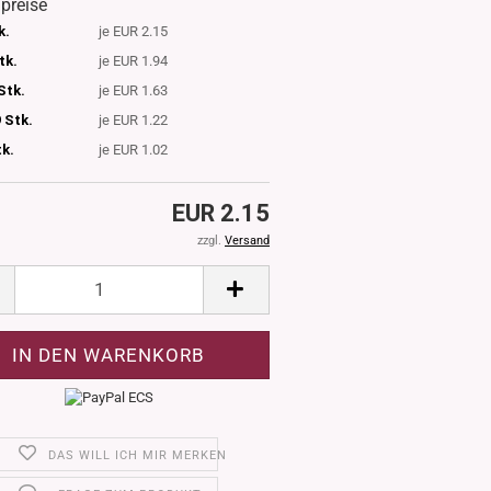
lpreise
k.
je EUR 2.15
tk.
je EUR 1.94
Stk.
je EUR 1.63
 Stk.
je EUR 1.22
tk.
je EUR 1.02
EUR 2.15
zzgl.
Versand
DAS WILL ICH MIR MERKEN