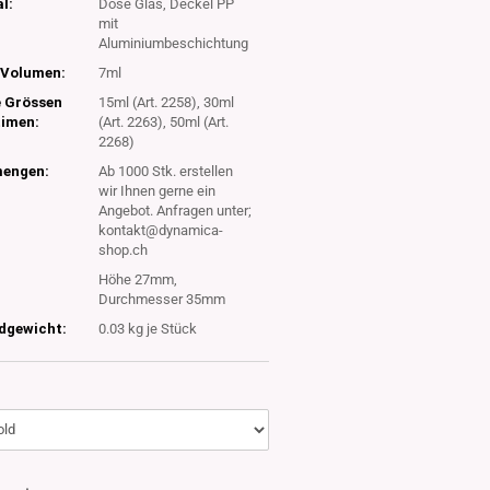
l:
Dose Glas, Deckel PP
mit
Aluminiumbeschichtung
Volumen:
7ml
e Grössen
15ml (Art. 2258), 30ml
timen:
(Art. 2263), 50ml (Art.
2268)
engen:
Ab 1000 Stk. erstellen
wir Ihnen gerne ein
Angebot. Anfragen unter;
kontakt@dynamica-
shop.ch
Höhe 27mm,
Durchmesser 35mm
dgewicht:
0.03
kg je Stück