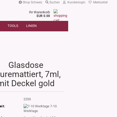
Shop Schweiz
Suchen
Kundenlogin
Merkzettel
Ihr Warenkorb
r
EUR 0.00
SUCHE
oder
TOOLS
LINIEN
Artikelnummer
E-Mail
Passwort
Glasdose
uremattiert, 7ml,
Konto erstellen
mit Deckel gold
Passwort vergessen?
:
2253
eit:
7-10
Werktage