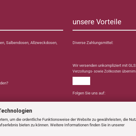
unsere Vorteile
en, Salbendosen, Allzweckdosen,
Diverse Zahlungsmittel:
Wir versenden unkompliziert mit GLS
Verzollungs- sowie Zollkosten überni
nden?
Folgen Sie uns auf:
Technologien
tern, um die ordentliche Funktionsweise der Website zu gewährleisten, die Nu
serlebnis bieten zu können. Weitere Informationen finden Sie in unserer
Shopsoftware
by Gambio.de © 2025