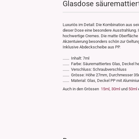
Glasdose säuremattiert
Luxuriös im Detail: Die Kombination aus s
dieser Dose eine besondere Ausstrahlung. 
hochwertige Cremes. Die matte Oberfläche sc
Akzentuierung besonders schön zur Geltung
Inklusive Abdeckscheibe aus PP.
....... Inhalt: 7ml
....... Farbe: Säuremattiertes Glas, Deckel h
....... Verschluss: Schraubverschluss
....... Grösse: Höhe 27mm, Durchmesser 
....... Material: Glas, Deckel PP mit Alumi
Auch in den Grössen
15ml
,
30ml
und
50ml