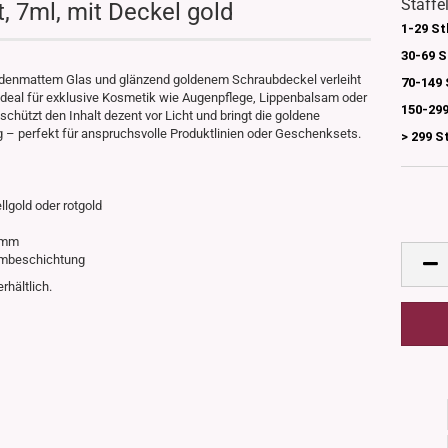
Staffe
, 7ml, mit Deckel gold
1-29 St
30-69 S
eidenmattem Glas und glänzend goldenem Schraubdeckel verleiht
70-149 
Ideal für exklusive Kosmetik wie Augenpflege, Lippenbalsam oder
150-299
hützt den Inhalt dezent vor Licht und bringt die goldene
 – perfekt für anspruchsvolle Produktlinien oder Geschenksets.
> 299 S
ellgold oder rotgold
35mm
niumbeschichtung
erhältlich.