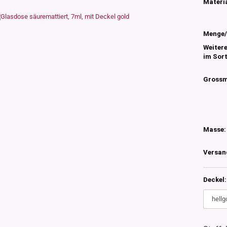
s
Materia
nglas
olettglas
Menge/
Weiter
im Sor
en, 3ml-7ml
g/ml - 15g/ml
Grossm
g/ml
g/ml
0g -150g/ml
 DIN18
0-500g/ml
Masse:
20/410
24/410
Versan
Deckel: