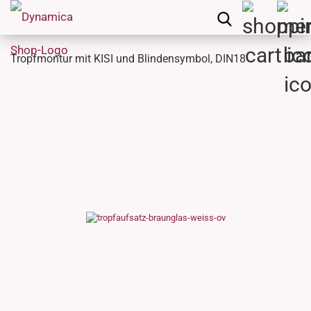
Tropfmontur mit KISI und Blindensymbol, DIN18