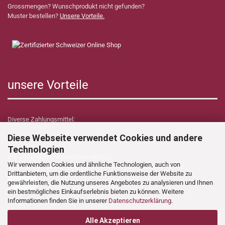
Grossmengen? Wunschprodukt nicht gefunden?
Muster bestellen?
Unsere Vorteile.
unsere Vorteile
Diverse Zahlungsmittel:
Diese Webseite verwendet Cookies und andere
Technologien
Wir versenden unkompliziert mit GLS.
Wir verwenden Cookies und ähnliche Technologien, auch von
Verzollungs- sowie Zollkosten übernimmt Dynamica Shop für Sie!
Drittanbietern, um die ordentliche Funktionsweise der Website zu
gewährleisten, die Nutzung unseres Angebotes zu analysieren und Ihnen
ein bestmögliches Einkaufserlebnis bieten zu können. Weitere
Informationen finden Sie in unserer
Datenschutzerklärung
.
Folgen Sie uns auf:
Alle Akzeptieren