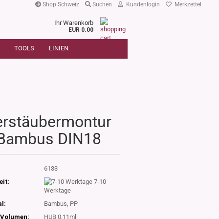
Shop Schweiz
Suchen
Kundenlogin
Merkzettel
Ihr Warenkorb
r
EUR 0.00
SUCHE
oder
TOOLS
LINIEN
Artikelnummer
E-Mail
Passwort
erstäubermontur
Bambus DIN18
Konto erstellen
Passwort vergessen?
:
6133
eit:
7-10
Werktage
l:
Bambus, PP
Volumen:
HUB 0.11ml