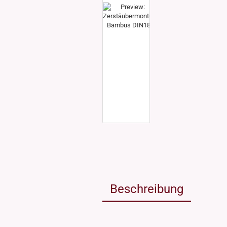
Weissgla
NEU: Grü
MIRON Vi
"Lilly"
"Raoul"
"Miro"
MINI Dos
"Clary"
Inhalt 10
Inhalt 30
Inhalt 50
Inhalt 10
Gewinde DIN18
Gewinde
Inhalt 20
Gewinde 20/410
Gewinde 
Gewinde 24/410
Gewinde 
Gewinde 28/410
Beschreibung