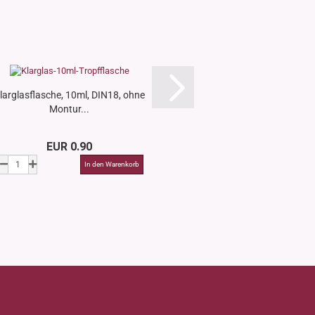
larglasflasche, 10ml, DIN18, ohne
Klarglasflasche, 30ml
Montur...
Montur..
EUR 0.90
EUR 1.3