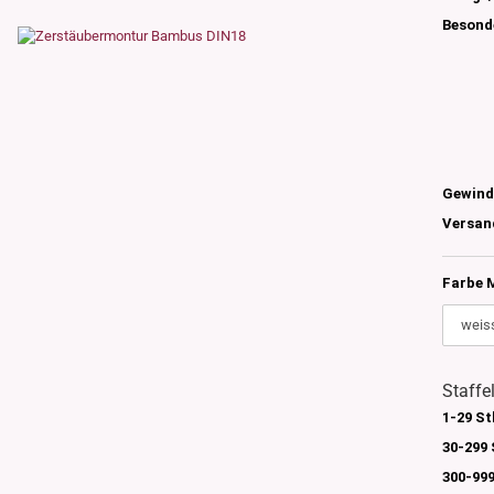
s
Besond
nglas
olettglas
en, 3ml-7ml
g/ml - 15g/ml
Gewind
g/ml
Versan
g/ml
0g -150g/ml
 DIN18
0-500g/ml
Farbe 
20/410
24/410
Staffe
1-29 St
30-299 
300-999