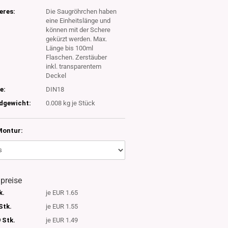
eres:
Die Saugröhrchen haben
eine Einheitslänge und
können mit der Schere
gekürzt werden. Max.
Länge bis 100ml
Flaschen. Zerstäuber
inkl. transparentem
Deckel
e:
DIN18
dgewicht:
0.008
kg je Stück
Montur:
lpreise
k.
je EUR 1.65
Stk.
je EUR 1.55
 Stk.
je EUR 1.49