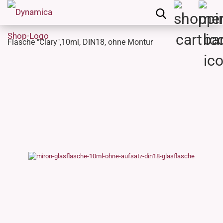
Flasche "Clary",10ml, DIN18, ohne Montur