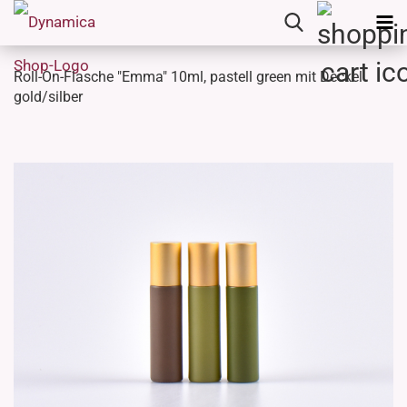
Roll-On-Flasche "Emma" 10ml, pastell green mit Deckel
gold/silber