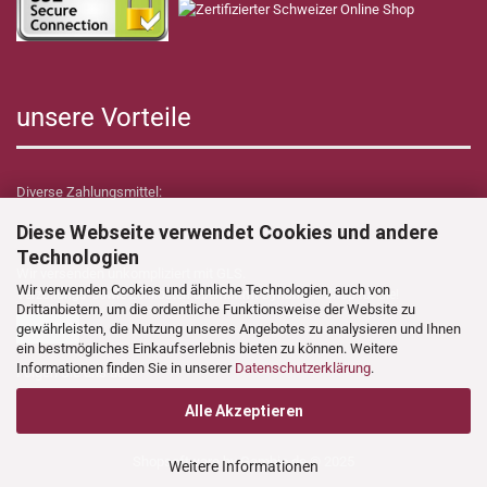
unsere Vorteile
Diverse Zahlungsmittel:
Diese Webseite verwendet Cookies und andere
Technologien
Wir versenden unkompliziert mit GLS.
Wir verwenden Cookies und ähnliche Technologien, auch von
Verzollungs- sowie Zollkosten übernimmt Dynamica Shop für Sie!
Drittanbietern, um die ordentliche Funktionsweise der Website zu
gewährleisten, die Nutzung unseres Angebotes zu analysieren und Ihnen
ein bestmögliches Einkaufserlebnis bieten zu können. Weitere
Informationen finden Sie in unserer
Datenschutzerklärung
.
Folgen Sie uns auf:
Alle Akzeptieren
Shopsoftware
by Gambio.de © 2025
Weitere Informationen