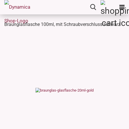
Braunglasflasche 100ml, mit Schraubverschluss schwarz