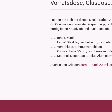
Vorratsdose, Glasdose,
Lassen Sie sich mit diesen Deckelfarben zu
Ob Gourmetgenüsse oder Körperpflege, ob f
ermöglichen Kreativität und Funktionalität.
....... Inhalt: 50ml
....... Farbe: Glasklar, Deckel in rot, rot meta
....... Verschluss: Schraubverschluss
....... Grösse: Höhe 55mm, Durchmesser 
....... Material: Dose Glas, Deckel Aluminiu
Auch in den Grössen
30ml,
100ml
,
200ml
,
3