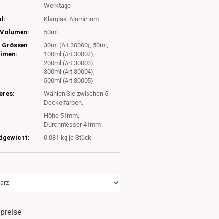
Werktage
l:
Klarglas, Aluminium
Volumen:
50ml
e Grössen
30ml (Art.30000), 50ml,
timen:
100ml (Art.30002),
200ml (Art.30003),
300ml (Art.30004),
500ml (Art.30005)
eres:
Wählen Sie zwischen 5
Deckelfarben.
Höhe 51mm,
Durchmesser 41mm
dgewicht:
0.081
kg je Stück
lpreise