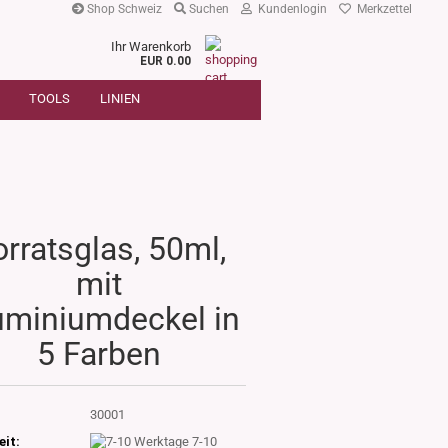
Shop Schweiz
Suchen
Kundenlogin
Merkzettel
Ihr Warenkorb
r
EUR 0.00
SUCHE
oder
TOOLS
LINIEN
Artikelnummer
E-Mail
Passwort
orratsglas, 50ml,
mit
Konto erstellen
uminiumdeckel in
Passwort vergessen?
5 Farben
:
30001
eit:
7-10