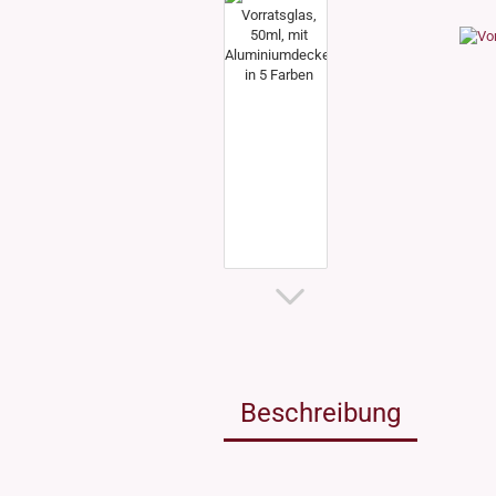
Weissgla
NEU: Grü
MIRON Vi
"Lilly"
"Raoul"
"Miro"
MINI Dos
"Clary"
Inhalt 10
Inhalt 30
Inhalt 50
Inhalt 10
Gewinde DIN18
Gewinde
Inhalt 20
Gewinde 20/410
Gewinde 
Gewinde 24/410
Gewinde 
Gewinde 28/410
Beschreibung