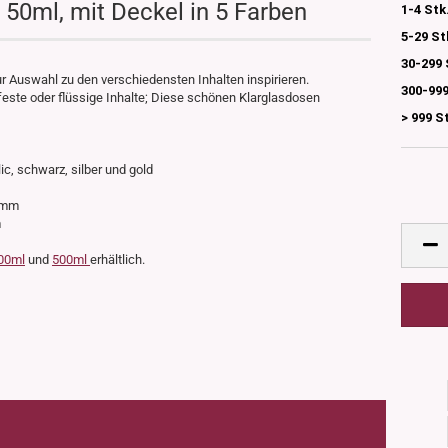
 50ml, mit Deckel in 5 Farben
1-4 Stk
5-29 St
30-299 
r Auswahl zu den verschiedensten Inhalten inspirieren.
300-999
este oder flüssige Inhalte; Diese schönen Klarglasdosen
> 999 S
llic, schwarz, silber und gold
50mm
m
00ml
und
500ml
erhältlich.