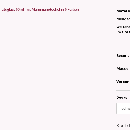
s
nglas
Materia
olettglas
Menge/
Weiter
im Sor
en, 3ml-7ml
g/ml - 15g/ml
g/ml
Besond
g/ml
0g -150g/ml
Masse:
 DIN18
0-500g/ml
20/410
Versan
24/410
Deckel:
Staffe