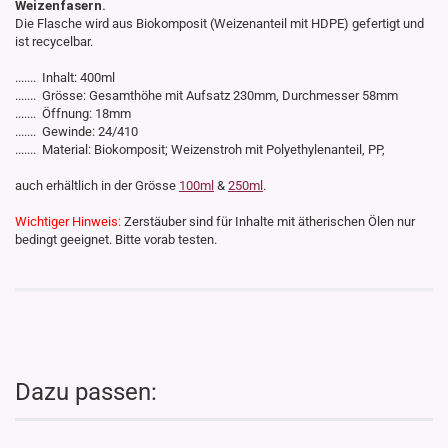
Weizenfasern.
Die Flasche wird aus Biokomposit (Weizenanteil mit HDPE) gefertigt und
ist recycelbar.
....... Inhalt: 400ml
....... Grösse: Gesamthöhe mit Aufsatz 230mm, Durchmesser 58mm
....... Öffnung: 18mm
....... Gewinde: 24/410
....... Material: Biokomposit; Weizenstroh mit Polyethylenanteil, PP,
auch erhältlich in der Grösse
100ml
&
250ml
.
Wichtiger Hinweis:
Zerstäuber sind für Inhalte mit ätherischen Ölen nur
bedingt geeignet. Bitte vorab testen.
Dazu passen: