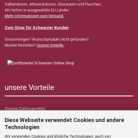
Salbendosen, Allzweckdosen, Glaswaren und Flaschen.
Wir liefern in ausgewählte EU-Länder.
Mehr Informationen zum Versand.
Zum Shop für Schweizer Kunden
Grossmengen? Wunschprodukt nicht gefunden?
Muster bestellen?
Unsere Vorteile.
unsere Vorteile
Diverse Zahlungsmittel:
Diese Webseite verwendet Cookies und andere
Technologien
Wir versenden unkompliziert mit GLS.
Wir verwenden Cookies und ähnliche Technologien, auch von
Verzollungs- sowie Zollkosten übernimmt Dynamica Shop für Sie!