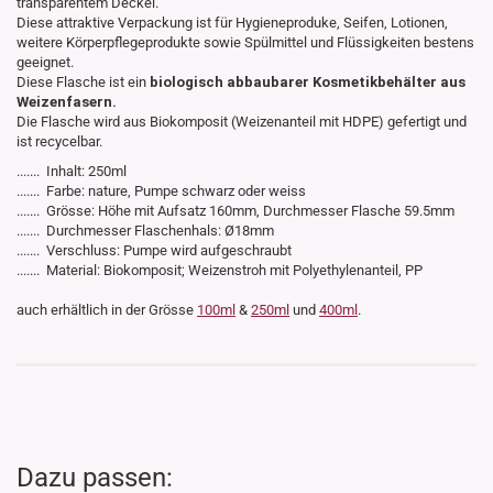
transparentem Deckel.
Diese attraktive Verpackung ist für Hygieneproduke, Seifen, Lotionen,
weitere Körperpflegeprodukte sowie Spülmittel und Flüssigkeiten bestens
geeignet.
Diese Flasche ist ein
biologisch abbaubarer Kosmetikbehälter aus
Weizenfasern.
Die Flasche wird aus Biokomposit (Weizenanteil mit HDPE) gefertigt und
ist recycelbar.
....... Inhalt: 250ml
....... Farbe: nature, Pumpe schwarz oder weiss
....... Grösse: Höhe mit Aufsatz 160mm, Durchmesser Flasche 59.5mm
....... Durchmesser Flaschenhals: Ø18mm
....... Verschluss: Pumpe wird aufgeschraubt
....... Material: Biokomposit; Weizenstroh mit Polyethylenanteil, PP
auch erhältlich in der Grösse
100ml
&
250ml
und
400ml
.
Dazu passen: