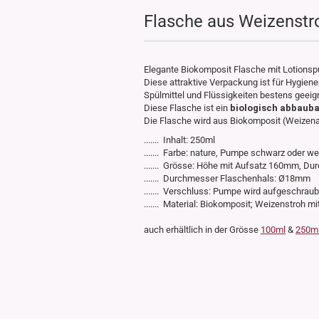
Flasche aus Weizenstr
Elegante Biokomposit Flasche mit Lotions
Diese attraktive Verpackung ist für Hygien
Spülmittel und Flüssigkeiten bestens geeig
Diese Flasche ist ein
biologisch abbauba
Die Flasche wird aus Biokomposit (Weizenant
....... Inhalt: 250ml
....... Farbe: nature, Pumpe schwarz oder w
....... Grösse: Höhe mit Aufsatz 160mm, 
....... Durchmesser Flaschenhals: Ø18mm
....... Verschluss: Pumpe wird aufgeschraub
....... Material: Biokomposit; Weizenstroh mi
​auch erhältlich in der Grösse
100ml
&
250m