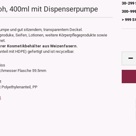
30-299 
oh, 400ml mit Dispenserpumpe
300-999
> 999 S
pumpe und gut sitzendem, transparentem Deckel.
eproduke, Seifen, Lotionen, weitere Körperpflegeprodukte sowie
net.
rer Kosmetikbehälter aus Weizenfasern.
eil mit HDPE) gefertigt und ist recycelbar.
eiss
Durchmesser Flasche 59.5mm
t
t Polyethylenanteil, PP
l
.