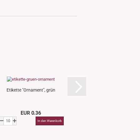
Etikette "Ornament", grün
Etikette "Orname
EUR 0.36
EUR 0.3