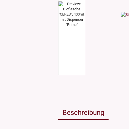
Weissgla
NEU: Grü
MIRON Vi
"Lilly"
"Raoul"
"Miro"
MINI Dos
"Clary"
Inhalt 10
Inhalt 30
Inhalt 50
Inhalt 10
Gewinde DIN18
Gewinde
Inhalt 20
Gewinde 20/410
Gewinde 
Gewinde 24/410
Gewinde 
Gewinde 28/410
Beschreibung