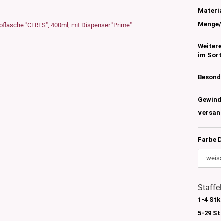
s
Materia
nglas
Menge/
olettglas
Weiter
im Sor
en, 3ml-7ml
g/ml - 15g/ml
Besond
g/ml
Gewind
g/ml
0g -150g/ml
Versan
 DIN18
0-500g/ml
20/410
Farbe D
24/410
Staffe
1-4 Stk
5-29 St