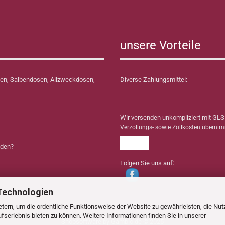
unsere Vorteile
en, Salbendosen, Allzweckdosen,
Diverse Zahlungsmittel:
Wir versenden unkompliziert mit GLS
Verzollungs- sowie Zollkosten überni
nden?
Folgen Sie uns auf:
Technologien
tern, um die ordentliche Funktionsweise der Website zu gewährleisten, die Nu
serlebnis bieten zu können. Weitere Informationen finden Sie in unserer
Shopsoftware
by Gambio.de © 2025