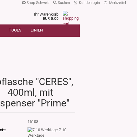
Shop Schweiz
Suchen
Kundenlogin
Merkzettel
Ihr Warenkorb
r
EUR 0.00
SUCHE
oder
TOOLS
LINIEN
Artikelnummer
E-Mail
Passwort
oflasche "CERES",
400ml, mit
Konto erstellen
Passwort vergessen?
ispenser "Prime"
:
16108
eit:
7-10
Werktage