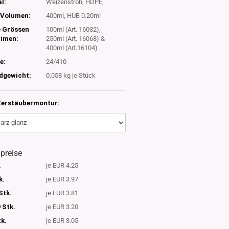
l:
Weizenstroh, HDPE,
Volumen:
400ml, HUB 0.20ml
e Grössen
100ml (Art. 16032),
timen:
250ml (Art. 16068) &
400ml (Art.16104)
e:
24/410
dgewicht:
0.058
kg je Stück
Zerstäubermontur:
lpreise
.
je EUR 4.25
k.
je EUR 3.97
Stk.
je EUR 3.81
 Stk.
je EUR 3.20
tk.
je EUR 3.05