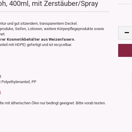
h, 400ml, mit Zerstäuber/Spray
tur und gut sitzendem, transparentem Deckel.
eproduke, Seifen, Lotionen, weitere Körperpflegeprodukte sowie
net.
rer Kosmetikbehälter aus Weizenfasern.
eil mit HDPE) gefertigt und ist recycelbar.
t
t Polyethylenanteil, PP
l
.
te mit ätherischen Ölen nur bedingt geeignet. Bitte vorab testen.