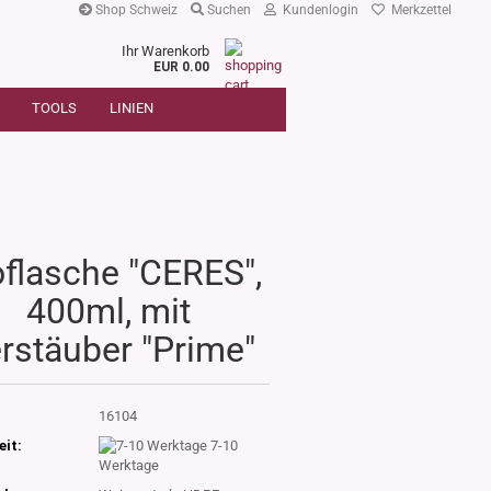
Shop Schweiz
Suchen
Kundenlogin
Merkzettel
Ihr Warenkorb
r
EUR 0.00
SUCHE
oder
TOOLS
LINIEN
Artikelnummer
E-Mail
Passwort
oflasche "CERES",
400ml, mit
Konto erstellen
rstäuber "Prime"
Passwort vergessen?
:
16104
eit:
7-10
Werktage