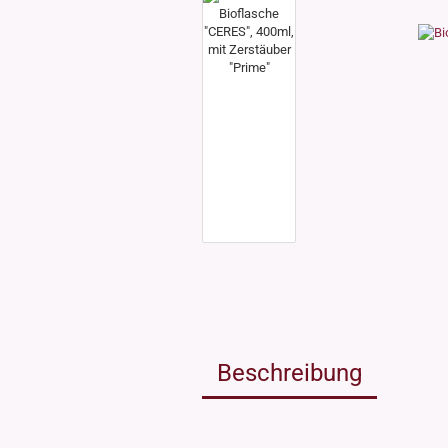
Weissgla
NEU: Grü
MIRON Vi
"Lilly"
"Raoul"
"Miro"
MINI Dos
"Clary"
Inhalt 10
Inhalt 30
Inhalt 50
Inhalt 10
Gewinde DIN18
Gewinde
Inhalt 20
Gewinde 20/410
Gewinde 
Gewinde 24/410
Gewinde 
Gewinde 28/410
Beschreibung