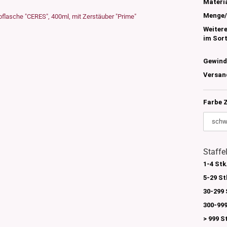
s
Materia
nglas
Menge/
olettglas
Weiter
im Sor
Gewind
en, 3ml-7ml
Versan
g/ml - 15g/ml
g/ml
Farbe 
g/ml
0g -150g/ml
 DIN18
0-500g/ml
20/410
24/410
Staffe
1-4 Stk
5-29 St
30-299 
300-999
> 999 S