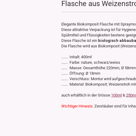
Flasche aus Weizenstro
Elegante Biokomposit Flasche mit Spraymon
Diese attraktive Verpackung ist für Hygien
Spülmittel und Flüssigkeiten bestens geeig
Diese Flasche ist ein
biologisch abbauba
Die Flasche wird aus Biokomposit (Weizenant
....... Inhalt: 400ml
....... Farbe: nature, schwarz/weiss
....... Masse: Gesamthöhe 220mm, Ø 58mm
....... Öffnung: Ø 18mm
....... Verschluss: Montur wird aufgeschraub
....... Material: Biokomposit; Weizenstroh mi
​auch erhältlich in der Grösse
100ml
&
250m
Wichtiger Hinweis:
Zerstäuber sind für Inhal