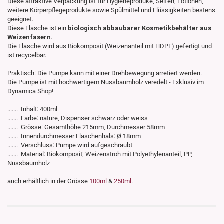
Diese attraktive Verpackung ist für Hygieneproduke, Seifen, Lotionen,
weitere Körperpflegeprodukte sowie Spülmittel und Flüssigkeiten bestens
geeignet.
Diese Flasche ist ein
biologisch abbaubarer Kosmetikbehälter aus
Weizenfasern.
Die Flasche wird aus Biokomposit (Weizenanteil mit HDPE) gefertigt und
ist recycelbar.
Praktisch: Die Pumpe kann mit einer Drehbewegung arretiert werden.
Die Pumpe ist mit hochwertigem Nussbaumholz veredelt - Exklusiv im
Dynamica Shop!
....... Inhalt: 400ml
....... Farbe: nature, Dispenser schwarz oder weiss
....... Grösse: Gesamthöhe 215mm, Durchmesser 58mm
....... Innendurchmesser Flaschenhals: Ø 18mm
....... Verschluss: Pumpe wird aufgeschraubt
....... Material: Biokomposit; Weizenstroh mit Polyethylenanteil, PP,
Nussbaumholz
auch erhältlich in der Grösse
100ml
&
250ml
.