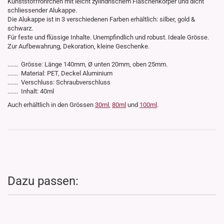
Kunststoffröhrchen mit leicht zylindrischem Flaschenkörper und dicht
schliessender Alukappe.
Die Alukappe ist in 3 verschiedenen Farben erhältlich: silber, gold &
schwarz.
Für feste und flüssige Inhalte. Unempfindlich und robust. Ideale Grösse.
Zur Aufbewahrung, Dekoration, kleine Geschenke.
....... Grösse: Länge 140mm, Ø unten 20mm, oben 25mm.
....... Material: PET, Deckel Aluminium
....... Verschluss: Schraubverschluss
....... Inhalt: 40ml
Auch erhältlich in den Grössen
30ml
,
80ml
und
100ml
.
Dazu passen: