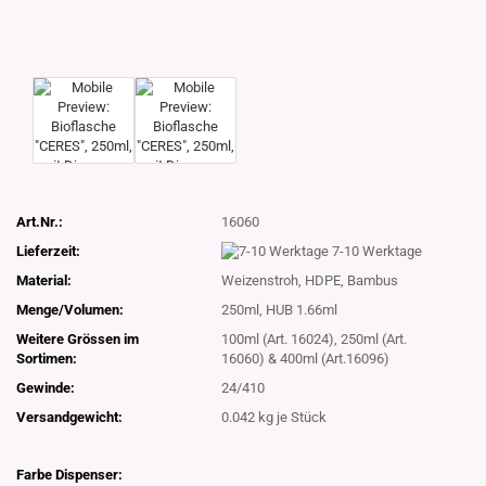
Art.Nr.:
16060
Lieferzeit:
7-10 Werktage
Material:
Weizenstroh, HDPE, Bambus
Menge/Volumen:
250ml, HUB 1.66ml
Weitere Grössen im
100ml (Art. 16024), 250ml (Art.
Sortimen:
16060) & 400ml (Art.16096)
Gewinde:
24/410
Versandgewicht:
0.042
kg je Stück
Farbe Dispenser: