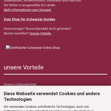
Salbendosen, Allzweckdosen, Glaswaren und Flaschen.
Wir liefern in ausgewählte EU-Länder.
Mehr Informationen zum Versand.
Zum Shop für Schweizer Kunden
Grossmengen? Wunschprodukt nicht gefunden?
Muster bestellen?
Unsere Vorteile.
unsere Vorteile
Diverse Zahlungsmittel:
Diese Webseite verwendet Cookies und andere
Technologien
Wir versenden unkompliziert mit GLS.
Wir verwenden Cookies und ähnliche Technologien, auch von
Verzollungs- sowie Zollkosten übernimmt Dynamica Shop für Sie!