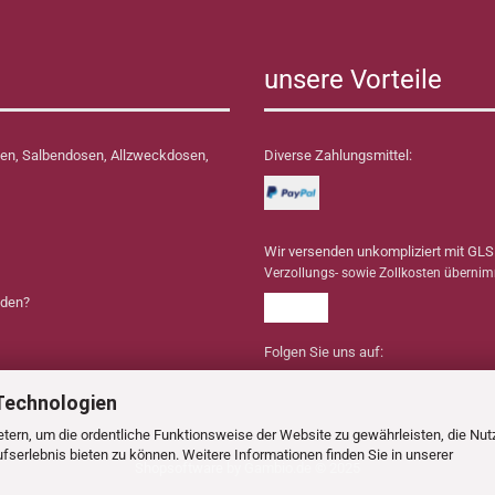
unsere Vorteile
en, Salbendosen, Allzweckdosen,
Diverse Zahlungsmittel:
Wir versenden unkompliziert mit GLS
Verzollungs- sowie Zollkosten überni
nden?
Folgen Sie uns auf:
Technologien
tern, um die ordentliche Funktionsweise der Website zu gewährleisten, die Nu
serlebnis bieten zu können. Weitere Informationen finden Sie in unserer
Shopsoftware
by Gambio.de © 2025