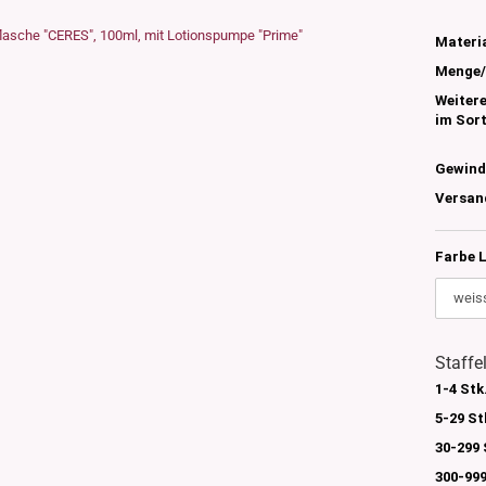
s
nglas
Materia
olettglas
Menge/
Weiter
im Sor
en, 3ml-7ml
g/ml - 15g/ml
Gewind
g/ml
Versan
g/ml
0g -150g/ml
Farbe 
 DIN18
0-500g/ml
20/410
24/410
Staffe
1-4 Stk
5-29 St
30-299 
300-999