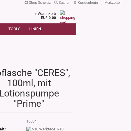
Shop Schweiz
Suchen
Kundenlogin
Merkzettel
Ihr Warenkorb
r
EUR 0.00
SUCHE
oder
TOOLS
LINIEN
Artikelnummer
E-Mail
Passwort
oflasche "CERES",
100ml, mit
Konto erstellen
Lotionspumpe
Passwort vergessen?
"Prime"
:
16034
eit:
7-10