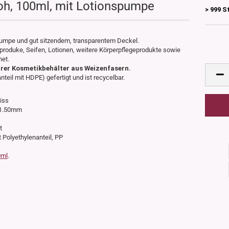
oh, 100ml, mit Lotionspumpe
> 999 S
pumpe und gut sitzendem, transparentem Deckel.
eproduke, Seifen, Lotionen, weitere Körperpflegeprodukte sowie
net.
rer Kosmetikbehälter aus Weizenfasern.
eil mit HDPE) gefertigt und ist recycelbar.
eiss
41.50mm
t
t Polyethylenanteil, PP
0ml
.