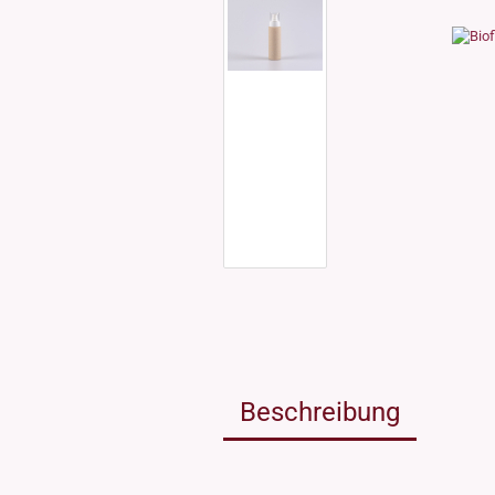
Weissgla
NEU: Grü
MIRON Vi
"Lilly"
"Raoul"
"Miro"
MINI Dos
"Clary"
Inhalt 10
Inhalt 30
Inhalt 50
Inhalt 10
Gewinde DIN18
Gewinde
Inhalt 20
Gewinde 20/410
Gewinde 
Gewinde 24/410
Gewinde 
Gewinde 28/410
Beschreibung