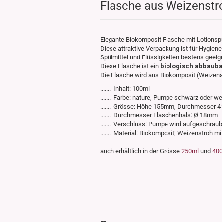
Flasche aus Weizenstr
Elegante Biokomposit Flasche mit Lotions
Diese attraktive Verpackung ist für Hygien
Spülmittel und Flüssigkeiten bestens geeig
Diese Flasche ist ein
biologisch abbauba
Die Flasche wird aus Biokomposit (Weizenant
....... Inhalt: 100ml
....... Farbe: nature, Pumpe schwarz oder w
....... Grösse: Höhe 155mm, Durchmesser 
....... Durchmesser Flaschenhals: Ø 18mm
....... Verschluss: Pumpe wird aufgeschraub
....... Material: Biokomposit; Weizenstroh mi
auch erhältlich in der Grösse
250ml
und
40