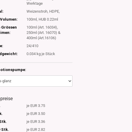
Werktage
l:
Weizenstroh, HDPE,
Volumen:
100ml, HUB 0.22ml
e Grössen
100ml (Art. 16034),
timen:
250ml (Art. 16070) &
400ml (Art.16106)
e:
24/410
dgewicht:
0.034
kg je Stück
Lotionspumpe:
lpreise
.
je EUR 3.75
k.
je EUR 3.50
Stk.
je EUR 3.36
 Stk.
je EUR 2.82