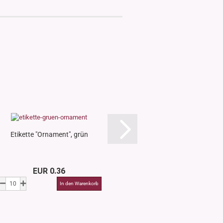
Etikette "Ornament", grün
Etikette "Orname
EUR 0.36
EUR 0.3