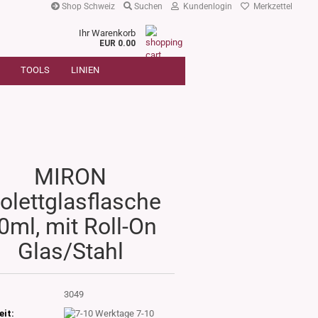
Shop Schweiz
Suchen
Kundenlogin
Merkzettel
Ihr Warenkorb
r
EUR 0.00
SUCHE
oder
TOOLS
LINIEN
Artikelnummer
E-Mail
Passwort
MIRON
iolettglasflasche
Konto erstellen
0ml, mit Roll-On
Passwort vergessen?
Glas/Stahl
:
3049
eit:
7-10