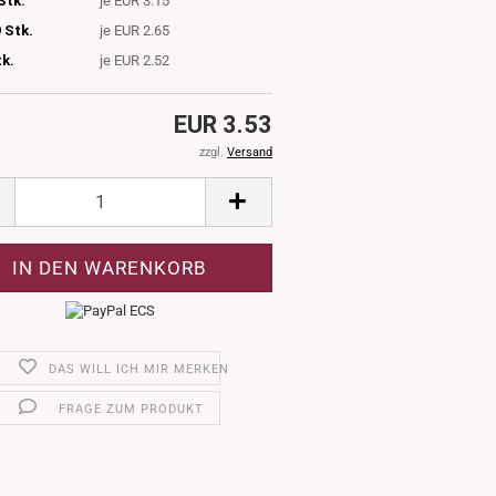
Stk.
je EUR 3.15
 Stk.
je EUR 2.65
tk.
je EUR 2.52
EUR 3.53
zzgl.
Versand
DAS WILL ICH MIR MERKEN
FRAGE ZUM PRODUKT