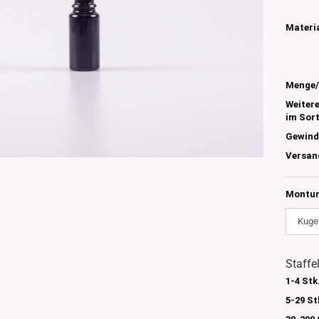
s
nglas
Materia
olettglas
Menge/
en, 3ml-7ml
Weiter
g/ml - 15g/ml
im Sor
g/ml
Gewind
g/ml
Versan
0g -150g/ml
 DIN18
0-500g/ml
20/410
Montur
24/410
Staffe
1-4 Stk
5-29 St