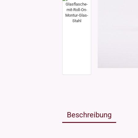
Weissgla
NEU: Grü
MIRON Vi
"Lilly"
"Raoul"
"Miro"
MINI Dos
"Clary"
Inhalt 10
Inhalt 30
Inhalt 50
Inhalt 10
Gewinde DIN18
Gewinde
Inhalt 20
Gewinde 20/410
Gewinde 
Gewinde 24/410
Gewinde 
Gewinde 28/410
Beschreibung