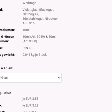
Werktage
l:
Violettglas, Glaskugel:
Natronglas,
Edelstahlkugel: Nirosteel
AISI 316L
Volumen:
10ml
e Grössen
10ml (Art. 3049) & 30ml
timen:
(Art. 3050)
e:
DIN 18
dgewicht:
0.046
kg je Stück
 wählen:
lpreise
.
je EUR 3.53
k.
je EUR 3.28