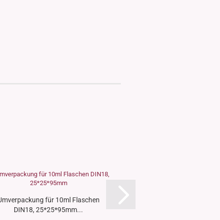
Umverpackung für 10ml Flaschen
Etikette "Flower", Sujet
DIN18, 25*25*95mm...