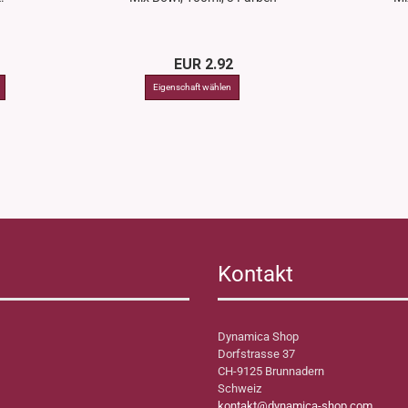
EUR 2.92
Kontakt
Dynamica Shop
Dorfstrasse 37
CH-9125 Brunnadern
Schweiz
kontakt@dynamica-shop.com