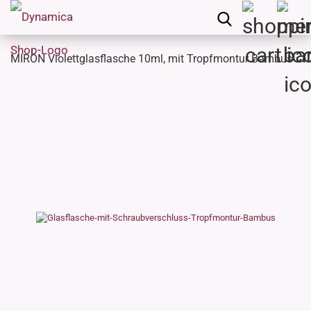
MIRON Violettglasflasche 10ml, mit Tropfmontur Bambus