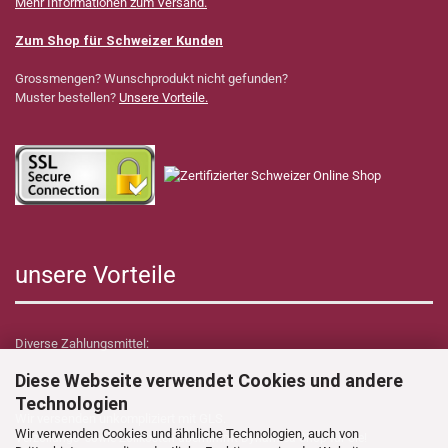
Mehr Informationen zum Versand.
Zum Shop für Schweizer Kunden
Grossmengen? Wunschprodukt nicht gefunden?
Muster bestellen?
Unsere Vorteile.
unsere Vorteile
Diverse Zahlungsmittel:
Diese Webseite verwendet Cookies und andere
Technologien
Wir versenden unkompliziert mit GLS.
Wir verwenden Cookies und ähnliche Technologien, auch von
Verzollungs- sowie Zollkosten übernimmt Dynamica Shop für Sie!