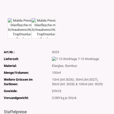
Art.Nr.:
3029
Lieferzeit:
7-10 Werktage
Material:
Klarglas, Bambus
Menge/Volumen:
100ml
Weitere Grössen im
10ml (Art.3026), 30ml (Art.3027),
Sortimen:
50ml (Art. 3028) & 100ml (Art. 3029)
Gewinde:
DIN18
Versandgewicht:
0.089
kg je Stück
Staffelpreise