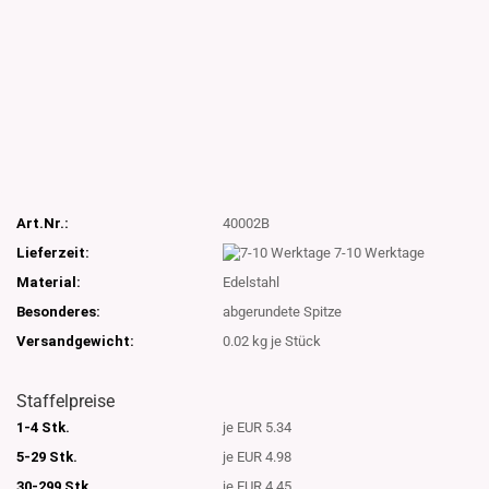
Art.Nr.:
40002B
Lieferzeit:
7-10 Werktage
Material:
Edelstahl
Besonderes:
abgerundete Spitze
Versandgewicht:
0.02
kg je Stück
Staffelpreise
1-4 Stk.
je EUR 5.34
5-29 Stk.
je EUR 4.98
30-299 Stk.
je EUR 4.45