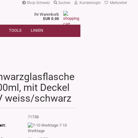
Shop Schweiz
Suchen
Kundenlogin
Merkzettel
Ihr Warenkorb
r
EUR 0.00
SUCHE
oder
TOOLS
LINIEN
Artikelnummer
E-Mail
Passwort
hwarzglasflasche
00ml, mit Deckel
Konto erstellen
 weiss/schwarz
Passwort vergessen?
:
7173B
eit:
7-10
Werktage