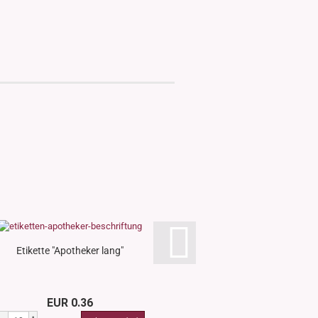
Etikette "Apotheker lang"
Etikette "Eins
EUR 0.36
EUR 0.3