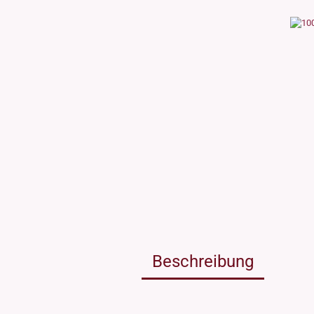
Weissgla
NEU: Grü
MIRON Vi
"Lilly"
"Raoul"
"Miro"
MINI Dos
"Clary"
Inhalt 10
Inhalt 30
Inhalt 50
Inhalt 10
Gewinde DIN18
Gewinde
Inhalt 20
Gewinde 20/410
Gewinde 
Gewinde 24/410
Gewinde 
Gewinde 28/410
Beschreibung