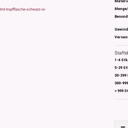
s
Materia
nglas
Menge/
olettglas
Besond
Gewind
Versan
en, 3ml-7ml
g/ml - 15g/ml
g/ml
Staffe
g/ml
1-4 Stk
0g -150g/ml
5-29 St
 DIN18
0-500g/ml
20/410
30-299 
24/410
300-999
> 999 S