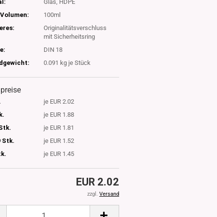
l:
Glas, HDPE
Volumen:
100ml
eres:
Originalitätsverschluss
mit Sicherheitsring
e:
DIN 18
dgewicht:
0.091
kg je Stück
lpreise
.
je EUR 2.02
k.
je EUR 1.88
Stk.
je EUR 1.81
 Stk.
je EUR 1.52
tk.
je EUR 1.45
EUR 2.02
zzgl.
Versand