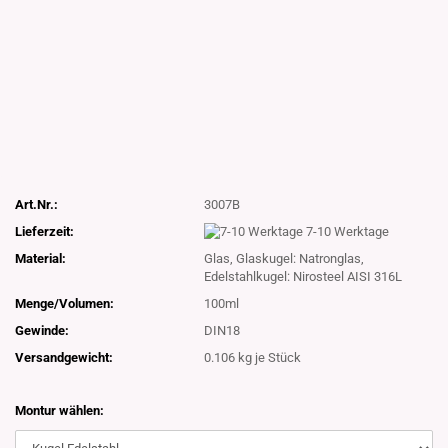
Art.Nr.:
3007B
Lieferzeit:
7-10 Werktage
Material:
Glas, Glaskugel: Natronglas,
Edelstahlkugel: Nirosteel AISI 316L
Menge/Volumen:
100ml
Gewinde:
DIN18
Versandgewicht:
0.106
kg je Stück
Montur wählen: