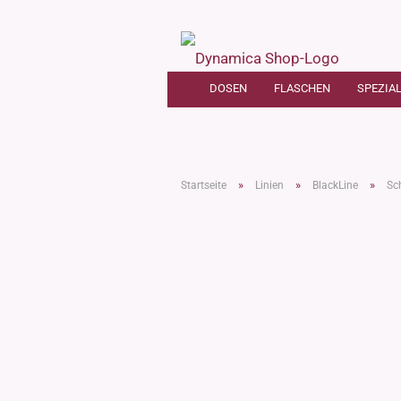
DOSEN
FLASCHEN
SPEZIA
Klarglas
"Tara" weiss
Transparent
Produkte aus Pappe
"Kitty"
Braungla
Rechtec
Dosen
Schwarzglas
"Sharp"
Etiketten DIN18
Produkte aus
NEU: Kitt
Braungla
Rechtec
Flaschen
»
»
»
Startseite
Linien
BlackLine
Sc
Glasflaschen
Biokomposit/Weizenstroh
Blauglas
"Tara" schwarz
"Neville"
Klarglas
Rechtec
Rundetiketten
Weissglas
"Ben"
NEU: Biod
NEU: Klar
Serie "No
500ml
& Grösse
Grünglas
Bioflasche "CERES"
"Saba"
Schwarzg
Braunglas
"Alex"
Salbentö
BlackLine - Dosen
Schwarzg
Roséglas
"Nasa"
Flachdos
BlackLine - Flaschen
NEU: Säur
Violettglas, MIRON Glas,
weitere K
Extrabehälter
Säurematt
Säuremattiertes Glas
Schulter
Extramonturen
NEU: Säur
Nailcare/Nagelpflege
500ml