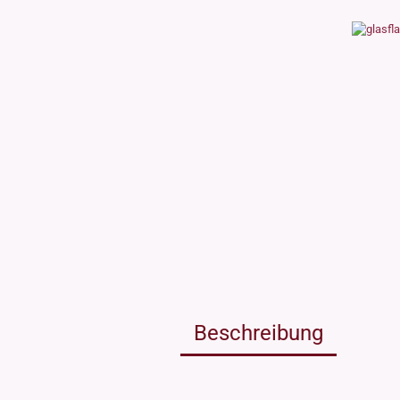
Weissgla
NEU: Grü
MIRON Vi
"Lilly"
"Raoul"
"Miro"
MINI Dos
"Clary"
Inhalt 10
Inhalt 30
Inhalt 50
Inhalt 10
Gewinde DIN18
Gewinde
Inhalt 20
Gewinde 20/410
Gewinde 
Gewinde 24/410
Gewinde 
Gewinde 28/410
Beschreibung