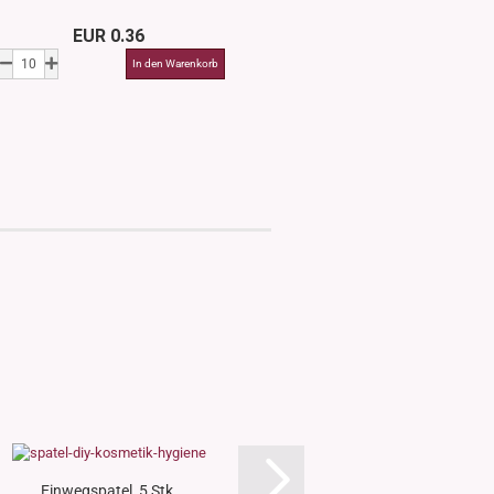
EUR 0.36
EUR 0.3
Einwegspatel, 5 Stk.
Reise-Set, Make-up T