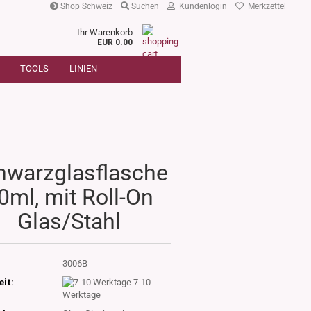
Shop Schweiz
Suchen
Kundenlogin
Merkzettel
Ihr Warenkorb
r
EUR 0.00
SUCHE
oder
TOOLS
LINIEN
Artikelnummer
E-Mail
Passwort
hwarzglasflasche
0ml, mit Roll-On
Konto erstellen
Glas/Stahl
Passwort vergessen?
:
3006B
eit:
7-10
Werktage