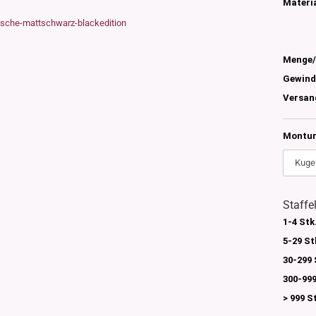
s
Materia
nglas
olettglas
Menge/
Gewind
en, 3ml-7ml
Versan
g/ml - 15g/ml
g/ml
Montur
g/ml
0g -150g/ml
 DIN18
0-500g/ml
20/410
24/410
Staffe
1-4 Stk
5-29 St
30-299 
300-999
> 999 S