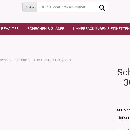
SUCHE
Alle
oder
Artikelnumme
L BEHÄLTER
RÖHRCHEN & GLÄSER
UMVERPACKUNGEN & ETIKETTEN
s
king 68x21mm
y Color
s 250ml & 500ml
kig 90x30mm
hwarzglasflasche 30ml, mit Roll-On Glas/Stahl
kig 80x50mm
Sc
ose "Ceres"
glas 250ml &
blesse" 4 Formen
n
3
las
pfchen
las 250ml & 500ml
en
emattiert
leindosen
iert - eckige
Art.Nr.
Lieferz
emattiert 250 &