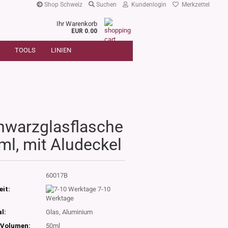
Shop Schweiz
Suchen
Kundenlogin
Merkzettel
Ihr Warenkorb
r
EUR 0.00
SUCHE
oder
TOOLS
LINIEN
Artikelnummer
E-Mail
Passwort
hwarzglasflasche
ml, mit Aludeckel
Konto erstellen
Passwort vergessen?
:
60017B
eit:
7-10
Werktage
l:
Glas, Aluminium
Volumen:
50ml