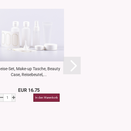
eise-Set, Make-up Tasche, Beauty
Mix Bowl, 250ml,
Case, Reisebeutel,...
EUR 16.75
EUR 2.6