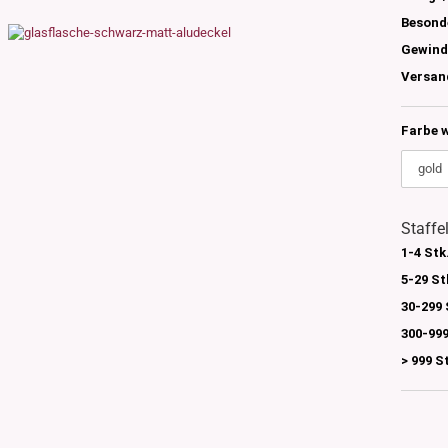
s
Besond
nglas
Gewind
olettglas
Versan
Farbe 
en, 3ml-7ml
g/ml - 15g/ml
g/ml
g/ml
Staffe
0g -150g/ml
 DIN18
0-500g/ml
1-4 Stk
20/410
5-29 St
24/410
30-299 
300-999
> 999 S