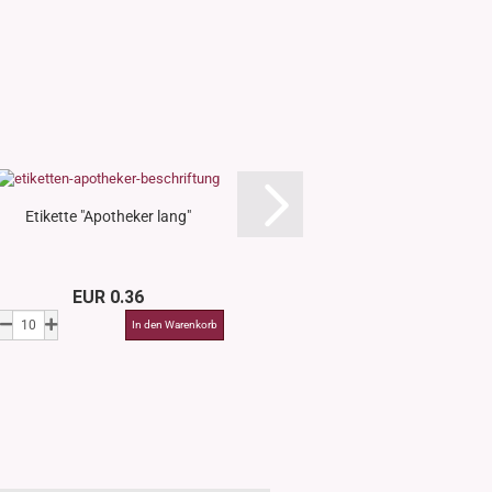
Etikette "Apotheker lang"
Etikette "Eins
EUR 0.36
EUR 0.3