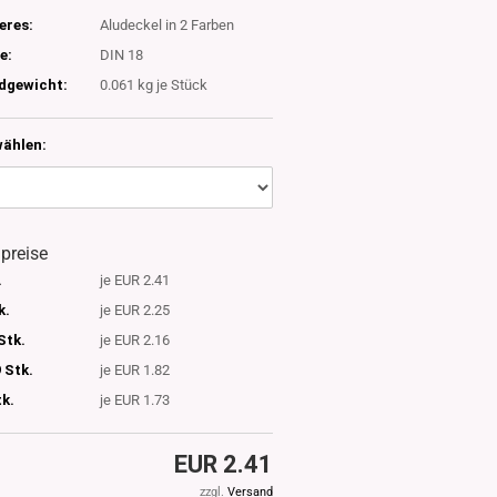
eres:
Aludeckel in 2 Farben
e:
DIN 18
dgewicht:
0.061
kg je Stück
wählen:
lpreise
.
je EUR 2.41
k.
je EUR 2.25
Stk.
je EUR 2.16
 Stk.
je EUR 1.82
tk.
je EUR 1.73
EUR 2.41
zzgl.
Versand