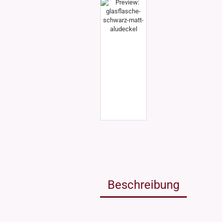
Weissgla
NEU: Grü
MIRON Vi
"Lilly"
"Raoul"
"Miro"
MINI Dos
"Clary"
Inhalt 10
Inhalt 30
Inhalt 50
Inhalt 10
Gewinde DIN18
Gewinde
Inhalt 20
Gewinde 20/410
Gewinde 
Gewinde 24/410
Gewinde 
Gewinde 28/410
Beschreibung