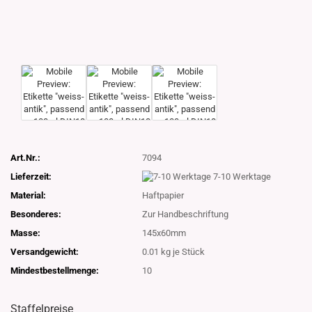
Art.Nr.:
7094
Lieferzeit:
7-10 Werktage
Material:
Haftpapier
Besonderes:
Zur Handbeschriftung
Masse:
145x60mm
Versandgewicht:
0.01
kg je Stück
Mindestbestellmenge:
10
Staffelpreise