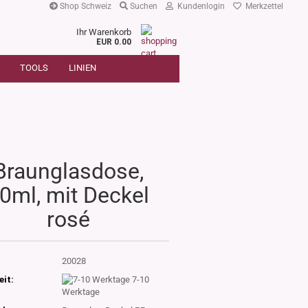
Shop Schweiz
Suchen
Kundenlogin
Merkzettel
Ihr Warenkorb
r
EUR 0.00
SUCHE
oder
TOOLS
LINIEN
Artikelnummer
E-Mail
Passwort
Braunglasdose,
0ml, mit Deckel
Konto erstellen
rosé
Passwort vergessen?
:
20028
eit:
7-10
Werktage