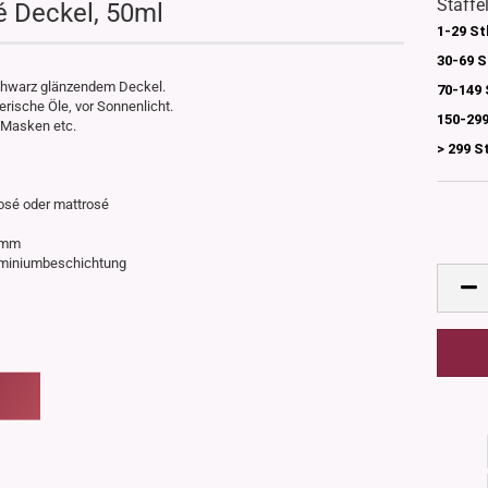
Staffe
é Deckel, 50ml
1-29 St
30-69 S
chwarz glänzendem Deckel.
70-149 
herische Öle, vor Sonnenlicht.
150-299
 Masken etc.
> 299 S
zrosé oder mattrosé
56mm
Aluminiumbeschichtung