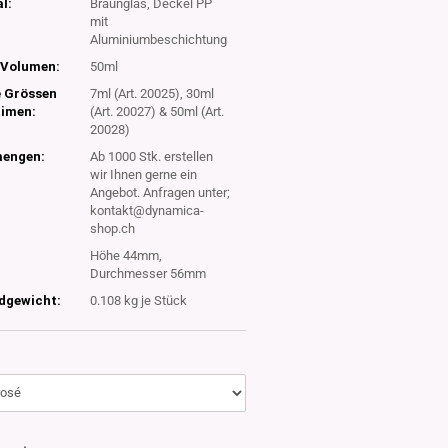
l:
Braunglas, Deckel PP
mit
Aluminiumbeschichtung
Volumen:
50ml
e Grössen
7ml (Art. 20025), 30ml
timen:
(Art. 20027) & 50ml (Art.
20028)
engen:
Ab 1000 Stk. erstellen
wir Ihnen gerne ein
Angebot. Anfragen unter;
kontakt@dynamica-
shop.ch
Höhe 44mm,
Durchmesser 56mm
dgewicht:
0.108
kg je Stück