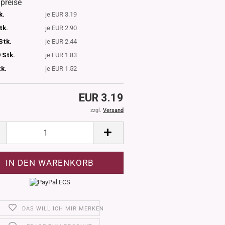
lpreise
k.
je EUR 3.19
tk.
je EUR 2.90
Stk.
je EUR 2.44
 Stk.
je EUR 1.83
tk.
je EUR 1.52
EUR 3.19
zzgl.
Versand
DAS WILL ICH MIR MERKEN