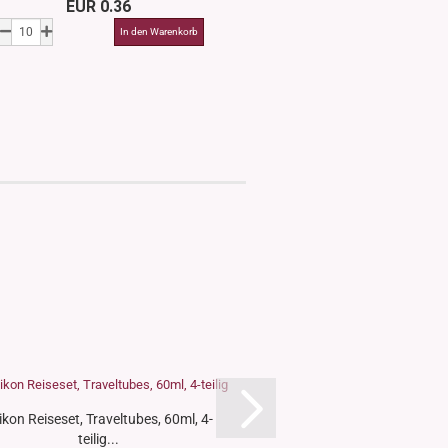
EUR 0.36
ab EUR 3
likon Reiseset, Traveltubes, 60ml, 4-
Crème-Salbenspatel W
teilig...