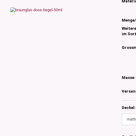
s
Materia
nglas
olettglas
Menge/
Weiter
im Sor
en, 3ml-7ml
g/ml - 15g/ml
Grossm
g/ml
g/ml
0g -150g/ml
 DIN18
0-500g/ml
Masse:
20/410
24/410
Versan
Deckel: