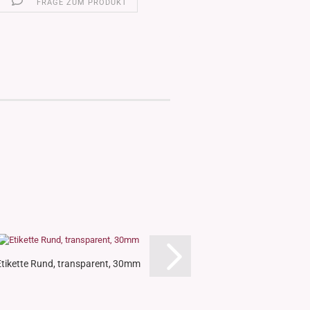
FRAGE ZUM PRODUKT
Etikette Rund, transparent, 30mm
Etikette "Mystic", Sujet