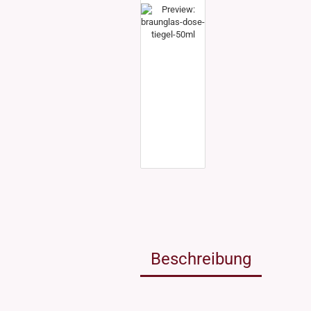
Weissgla
NEU: Grü
MIRON Vi
"Lilly"
"Raoul"
"Miro"
MINI Dos
"Clary"
Inhalt 10
Inhalt 30
Inhalt 50
Inhalt 10
Gewinde DIN18
Gewinde
Inhalt 20
Gewinde 20/410
Gewinde 
Gewinde 24/410
Gewinde 
Gewinde 28/410
Beschreibung