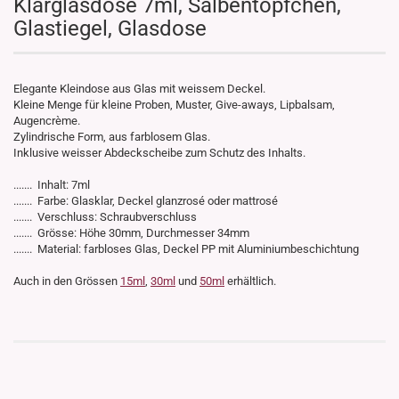
Klarglasdose 7ml, Salbentöpfchen,
Glastiegel, Glasdose
Elegante Kleindose aus Glas mit weissem Deckel.
Kleine Menge für kleine Proben, Muster, Give-aways, Lipbalsam,
Augencrème.
Zylindrische Form, aus farblosem Glas.
Inklusive weisser Abdeckscheibe zum Schutz des Inhalts.
....... Inhalt: 7ml
....... Farbe: Glasklar, Deckel glanzrosé oder mattrosé
....... Verschluss: Schraubverschluss
....... Grösse: Höhe 30mm, Durchmesser 34mm
....... Material: farbloses Glas, Deckel PP mit Aluminiumbeschichtung
Auch in den Grössen
15ml
,
30ml
und
50ml
erhältlich.