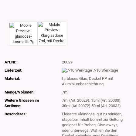
Art.Nr.:
20029
Lieferzeit:
7-10 Werktage
Material:
farbloses Glas, Deckel PP mit
Aluminiumbeschichtung
Menge/Volumen:
7ml
Weitere Grössen im
7ml (Art. 20029), 15ml (Art. 20030),
Sortimen:
30ml (Art.20072) 50ml (Art. 20032)
Besonderes:
Elegante Kleindose, gut zu reinigen,
stapelbar, Inhalt kommt zur Geltung,
geeignet für Proben, Give-aways,
oder unterwegs. Wählen Sie den
Deckel zwischen zwei Farbtönen.