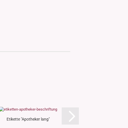
Etikette "Apotheker lang"
Etikette "Eins