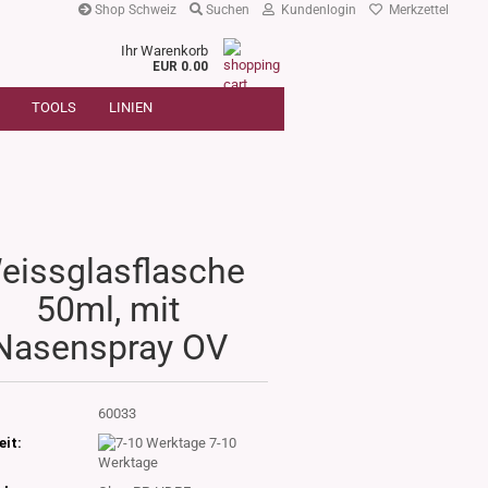
Shop Schweiz
Suchen
Kundenlogin
Merkzettel
Ihr Warenkorb
r
EUR 0.00
SUCHE
oder
TOOLS
LINIEN
Artikelnummer
E-Mail
Passwort
eissglasflasche
50ml, mit
Konto erstellen
Nasenspray OV
Passwort vergessen?
:
60033
eit:
7-10
Werktage