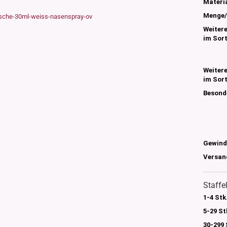
s
Materia
nglas
Menge/
olettglas
Weiter
im Sor
en, 3ml-7ml
Weiter
g/ml - 15g/ml
im Sor
g/ml
Besond
g/ml
0g -150g/ml
 DIN18
0-500g/ml
20/410
Gewind
24/410
Versan
Staffe
1-4 Stk
5-29 St
30-299 