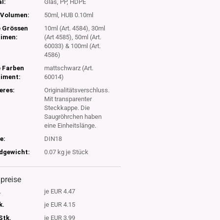
l:
Glas, PP, HDPE
Volumen:
50ml, HUB 0.10ml
e Grössen
10ml (Art. 4584), 30ml
timen:
(Art 4585), 50ml (Art.
60033) & 100ml (Art.
4586)
e Farben
mattschwarz (Art.
timent:
60014)
eres:
Originalitätsverschluss.
Mit transparenter
Steckkappe. Die
Saugröhrchen haben
eine Einheitslänge.
e:
DIN18
dgewicht:
0.07
kg je Stück
lpreise
.
je EUR 4.47
k.
je EUR 4.15
Stk.
je EUR 3.99