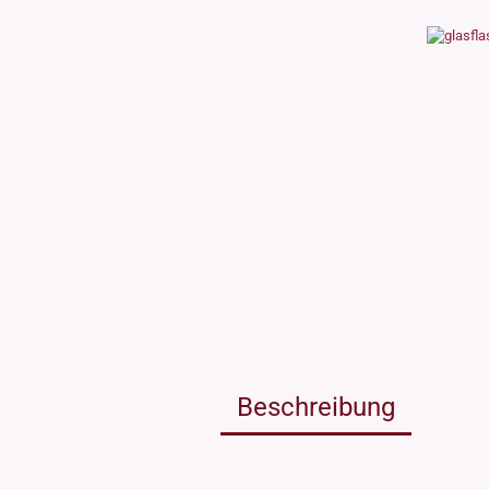
Weissgla
NEU: Grü
MIRON Vi
"Lilly"
"Raoul"
"Miro"
MINI Dos
"Clary"
Inhalt 10
Inhalt 30
Inhalt 50
Inhalt 10
Gewinde DIN18
Gewinde
Inhalt 20
Gewinde 20/410
Gewinde 
Gewinde 24/410
Gewinde 
Gewinde 28/410
Beschreibung