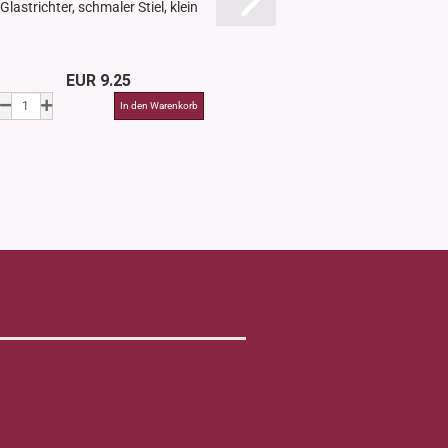
Glastrichter, schmaler Stiel, klein
Silikon Reiseset, Trave
teilig...
EUR 9.25
EUR 15.