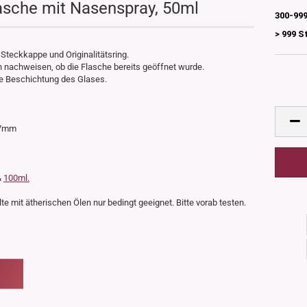
asche mit Nasenspray, 50ml
300-999
> 999 S
 Steckkappe und Originalitätsring.
ch nachweisen, ob die Flasche bereits geöffnet wurde.
te Beschichtung des Glases.
37mm
&
100ml.
te mit ätherischen Ölen nur bedingt geeignet. Bitte vorab testen.