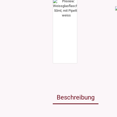
Weissgla
NEU: Grü
MIRON Vi
"Lilly"
"Raoul"
"Miro"
MINI Dos
"Clary"
Inhalt 10
Inhalt 30
Inhalt 50
Inhalt 10
Gewinde DIN18
Gewinde
Inhalt 20
Gewinde 20/410
Gewinde 
Gewinde 24/410
Gewinde 
Gewinde 28/410
Beschreibung