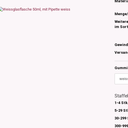
s
Materia
nglas
Menge/
olettglas
Weiter
im Sor
en, 3ml-7ml
g/ml - 15g/ml
Gewind
g/ml
Versan
g/ml
0g -150g/ml
Gummi 
 DIN18
0-500g/ml
20/410
24/410
Staffe
1-4 Stk
5-29 St
30-299 
300-999