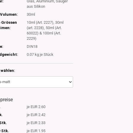
l:
Glas, Aluminium, Sauger
aus Silikon
Volumen:
30ml
e Grössen
10ml (Art. 2227), 30ml
timen:
(art. 2228), 50ml (Art.
60022) & 100ml (Art.
2229)
e:
DIN18
dgewicht:
0.07
kg je Stück
wählen:
lpreise
.
je EUR 2.60
k.
je EUR 2.42
Stk.
je EUR 2.33
 Stk.
je EUR 1.95