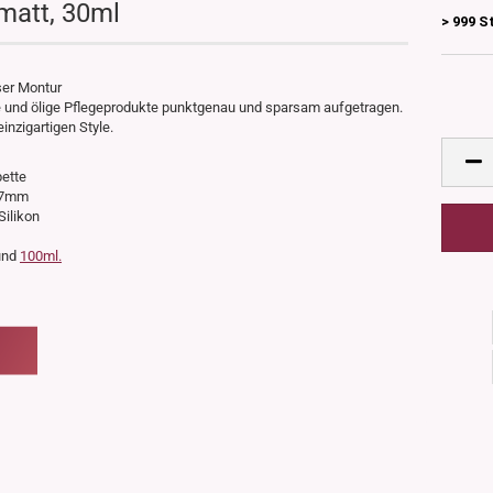
matt, 30ml
> 999 S
ser Montur
e und ölige Pflegeprodukte punktgenau und sparsam aufgetragen.
inzigartigen Style.
pette
 37mm
Silikon
nd
100ml.