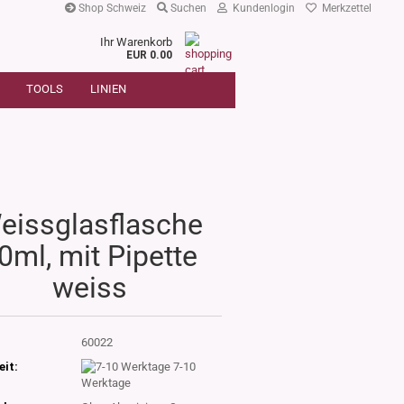
Shop Schweiz
Suchen
Kundenlogin
Merkzettel
Ihr Warenkorb
r
EUR 0.00
SUCHE
oder
TOOLS
LINIEN
Artikelnummer
E-Mail
Passwort
eissglasflasche
0ml, mit Pipette
Konto erstellen
weiss
Passwort vergessen?
:
60022
eit:
7-10
Werktage