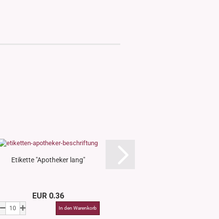
Etikette "Apotheker lang"
Etikette "Eins
EUR 0.36
EUR 0.3