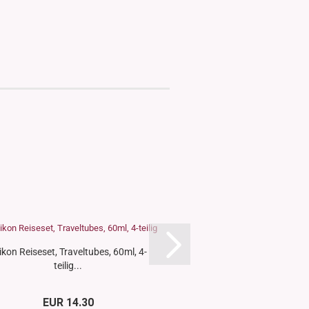
likon Reiseset, Traveltubes, 60ml, 4-
Reise-Set, Make-up T
teilig...
Case, Reisebeu
EUR 14.30
EUR 10.