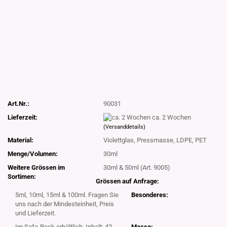
Art.Nr.:
90031
Lieferzeit:
ca. 2 Wochen
(Versanddetails)
Material:
Violettglas, Pressmasse, LDPE, PET
Menge/Volumen:
30ml
Weitere Grössen im
30ml & 50ml (Art. 9005)
Sortimen:
Grössen auf Anfrage:
5ml, 10ml, 15ml & 100ml. Fragen Sie
Besonderes:
uns nach der Mindesteinheit, Preis
und Lieferzeit.
Im Safe-Pack erhältlich. Inhalt: 42
Masse: