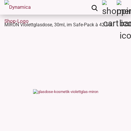
MIRON Violettglasdose, 30ml, im Safe-Pack à 42 Stk.