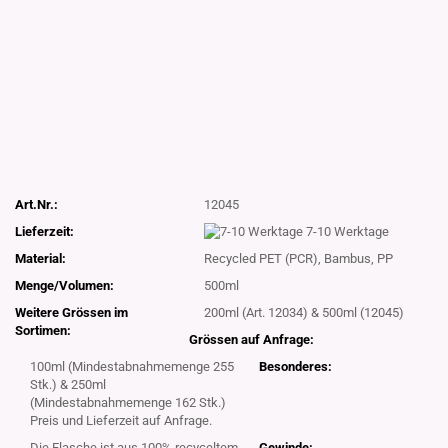
Art.Nr.:
12045
Lieferzeit:
7-10 Werktage
Material:
Recycled PET (PCR), Bambus, PP
Menge/Volumen:
500ml
Weitere Grössen im
200ml (Art. 12034) & 500ml (12045)
Sortimen:
Grössen auf Anfrage:
100ml (Mindestabnahmemenge 255
Besonderes:
Stk.) & 250ml
(Mindestabnahmemenge 162 Stk.)
Preis und Lieferzeit auf Anfrage.
Die Flasche ist aus 100% recyceltem
Gewinde: