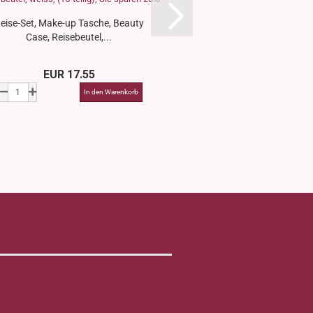
eise-Set, Make-up Tasche, Beauty
Make-up Tasche, B
Case, Reisebeutel,...
Reisebeutel,
EUR 17.55
EUR 5.2