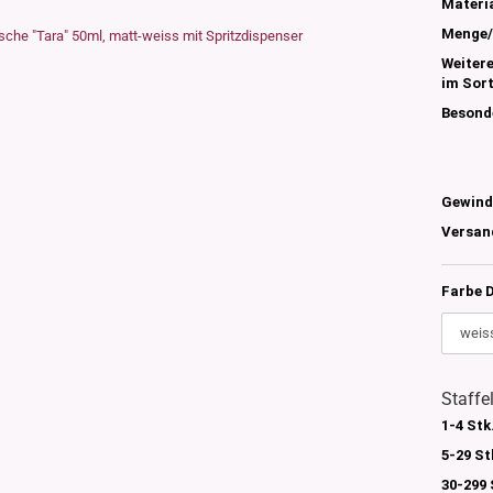
s
Materia
nglas
Menge/
olettglas
Weiter
im Sor
Besond
en, 3ml-7ml
g/ml - 15g/ml
g/ml
Gewind
g/ml
Versan
0g -150g/ml
 DIN18
0-500g/ml
20/410
Farbe D
24/410
Staffe
1-4 Stk
5-29 St
30-299 