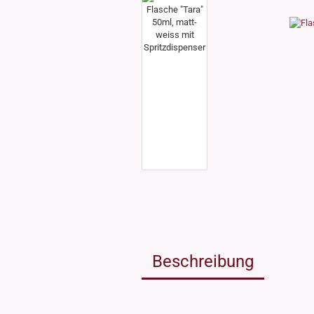
Weissgla
NEU: Grü
MIRON Vi
"Lilly"
"Raoul"
"Miro"
MINI Dos
"Clary"
Inhalt 10
Inhalt 30
Inhalt 50
Inhalt 10
Gewinde DIN18
Gewinde
Inhalt 20
Gewinde 20/410
Gewinde 
Gewinde 24/410
Gewinde 
Gewinde 28/410
Beschreibung