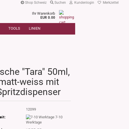
Shop Schweiz
Suchen
Kundenlogin
Merkzettel
Ihr Warenkorb
r
EUR 0.00
SUCHE
oder
TOOLS
LINIEN
Artikelnummer
E-Mail
Passwort
sche "Tara" 50ml,
matt-weiss mit
Konto erstellen
Spritzdispenser
Passwort vergessen?
:
12099
eit:
7-10
Werktage