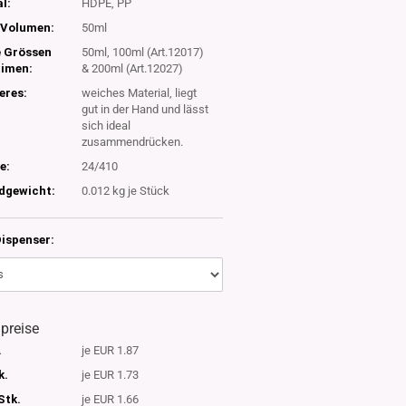
l:
HDPE, PP
Volumen:
50ml
e Grössen
50ml, 100ml (Art.12017)
timen:
& 200ml (Art.12027)
eres:
weiches Material, liegt
gut in der Hand und lässt
sich ideal
zusammendrücken.
e:
24/410
dgewicht:
0.012
kg je Stück
ispenser:
lpreise
.
je EUR 1.87
k.
je EUR 1.73
Stk.
je EUR 1.66