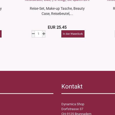
ty
Reise-Set, Make-up Tasche, Beauty
R
Case, Reisebeutel,...
EUR 25.45
Kontakt
Dynamica Shop
Dorfstrasse 37
CH-9125 Brunnadern