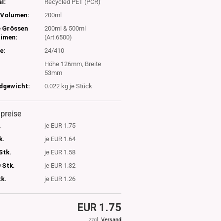
l:
Recycled PET (PCR)
Volumen:
200ml
e Grössen
200ml & 500ml
timen:
(Art.6500)
e:
24/410
Höhe 126mm, Breite
53mm
dgewicht:
0.022
kg je Stück
lpreise
.
je EUR 1.75
k.
je EUR 1.64
Stk.
je EUR 1.58
 Stk.
je EUR 1.32
tk.
je EUR 1.26
EUR 1.75
zzgl.
Versand