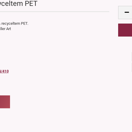
yceltem PET
 recyceltem PET.
ler Art
4/410