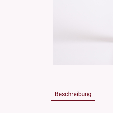
Weissgla
NEU: Grü
MIRON Vi
"Lilly"
"Raoul"
"Miro"
MINI Dos
"Clary"
Inhalt 10
Inhalt 30
Inhalt 50
Inhalt 10
Gewinde DIN18
Gewinde
Inhalt 20
Gewinde 20/410
Gewinde 
Gewinde 24/410
Gewinde 
Gewinde 28/410
Beschreibung