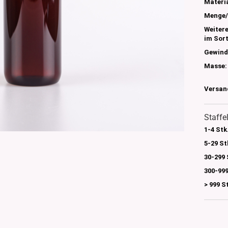
s
Materia
nglas
Menge/
olettglas
Weiter
im Sor
Gewind
Masse:
en, 3ml-7ml
g/ml - 15g/ml
Versan
g/ml
g/ml
0g -150g/ml
Staffe
 DIN18
0-500g/ml
1-4 Stk
20/410
5-29 St
24/410
30-299 
300-999
> 999 S