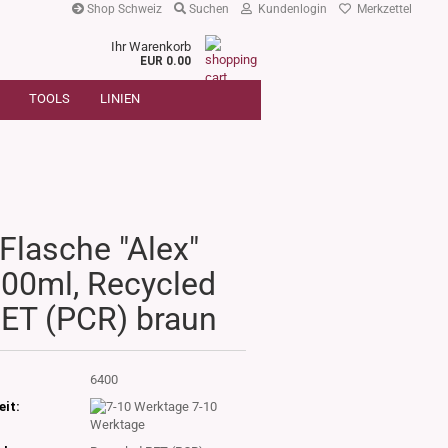
Shop Schweiz
Suchen
Kundenlogin
Merkzettel
Ihr Warenkorb
r
EUR 0.00
SUCHE
oder
TOOLS
LINIEN
Artikelnummer
E-Mail
Passwort
Flasche "Alex"
00ml, Recycled
Konto erstellen
ET (PCR) braun
Passwort vergessen?
:
6400
eit:
7-10
Werktage