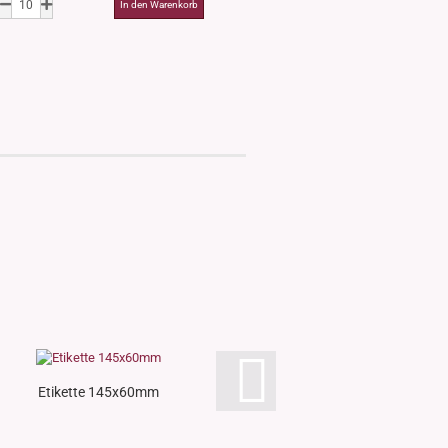
Etikette 145x60mm
Dispenser, Walnut
weiss/schw