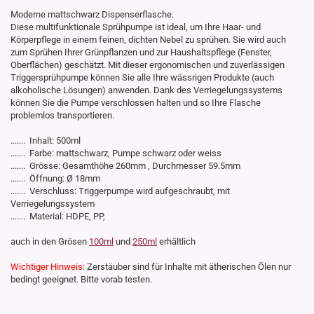
Moderne mattschwarz Dispenserflasche.
Diese multifunktionale Sprühpumpe ist ideal, um Ihre Haar- und
Körperpflege in einem feinen, dichten Nebel zu sprühen. Sie wird auch
zum Sprühen Ihrer Grünpflanzen und zur Haushaltspflege (Fenster,
Oberflächen) geschätzt. Mit dieser ergonomischen und zuverlässigen
Triggersprühpumpe können Sie alle Ihre wässrigen Produkte (auch
alkoholische Lösungen) anwenden. Dank des Verriegelungssystems
können Sie die Pumpe verschlossen halten und so Ihre Flasche
problemlos transportieren.
....... Inhalt: 500ml
....... Farbe: mattschwarz, Pumpe schwarz oder weiss
....... Grösse: Gesamthöhe 260mm , Durchmesser 59.5mm
....... Öffnung: Ø 18mm
....... Verschluss: Triggerpumpe wird aufgeschraubt, mit
Verriegelungssystem
....... Material: HDPE, PP,
auch in den Grösen
100ml
und
250ml
erhältlich
Wichtiger Hinweis:
Zerstäuber sind für Inhalte mit ätherischen Ölen nur
bedingt geeignet. Bitte vorab testen.