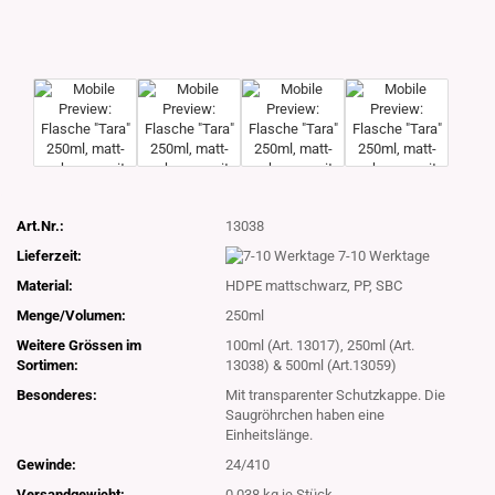
Art.Nr.:
13038
Lieferzeit:
7-10 Werktage
Material:
HDPE mattschwarz, PP, SBC
Menge/Volumen:
250ml
Weitere Grössen im
100ml (Art. 13017), 250ml (Art.
Sortimen:
13038) & 500ml (Art.13059)
Besonderes:
Mit transparenter Schutzkappe. Die
Saugröhrchen haben eine
Einheitslänge.
Gewinde:
24/410
Versandgewicht:
0.038
kg je Stück