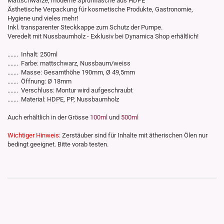
Mattschwarze, moderne Sprühflasche aus HDPE
Ästhetische Verpackung für kosmetische Produkte, Gastronomie,
Hygiene und vieles mehr!
Inkl. transparenter Steckkappe zum Schutz der Pumpe.
Veredelt mit Nussbaumholz - Exklusiv bei Dynamica Shop erhältlich!
....... Inhalt: 250ml
....... Farbe: mattschwarz, Nussbaum/weiss
....... Masse: Gesamthöhe 190mm, Ø 49,5mm
....... Öffnung: Ø 18mm
....... Verschluss: Montur wird aufgeschraubt
....... Material: HDPE, PP, Nussbaumholz
Auch erhältlich in der Grösse
100ml
und
500ml
Wichtiger Hinweis:
Zerstäuber sind für Inhalte mit ätherischen Ölen nur
bedingt geeignet. Bitte vorab testen.