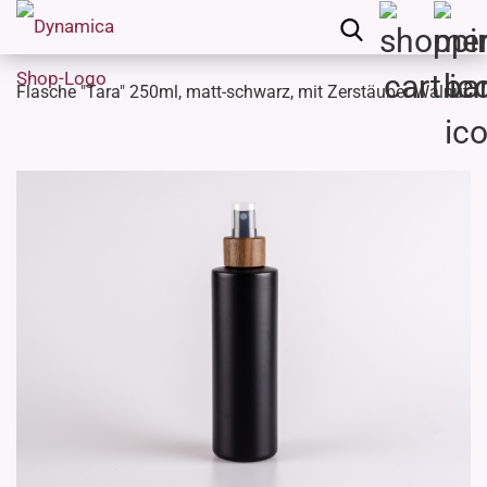
Flasche "Tara" 250ml, matt-schwarz, mit Zerstäuber Walnut