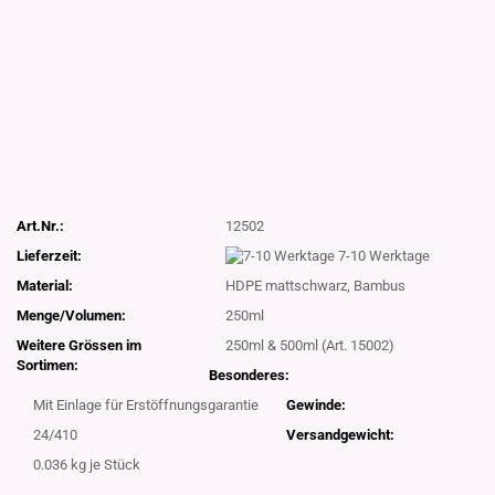
Art.Nr.:
12502
Lieferzeit:
7-10 Werktage
Material:
HDPE mattschwarz, Bambus
Menge/Volumen:
250ml
Weitere Grössen im
250ml & 500ml (Art. 15002)
Sortimen:
Besonderes:
Mit Einlage für Erstöffnungsgarantie
Gewinde:
24/410
Versandgewicht:
0.036
kg je Stück