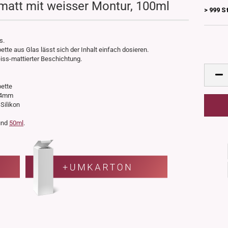
matt mit weisser Montur, 100ml
> 999 S
s.
ette aus Glas lässt sich der Inhalt einfach dosieren.
ss-mattierter Beschichtung.
pette
 44mm
 Silikon
nd
50ml
.