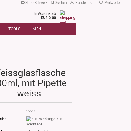
Shop Schweiz
Suchen
Kundenlogin
Merkzettel
Ihr Warenkorb
r
EUR 0.00
SUCHE
oder
TOOLS
LINIEN
Artikelnummer
E-Mail
Passwort
eissglasflasche
0ml, mit Pipette
Konto erstellen
weiss
Passwort vergessen?
:
2229
eit:
7-10
Werktage