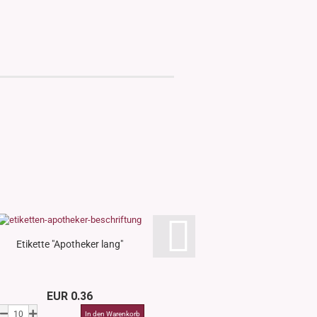
Etikette "Apotheker lang"
Etikette "Eins
EUR 0.36
EUR 0.3