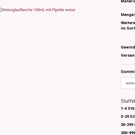
s
Materia
nglas
Menge/
olettglas
Weiter
im Sor
en, 3ml-7ml
g/ml - 15g/ml
Gewind
g/ml
Versan
g/ml
0g -150g/ml
Gummi 
 DIN18
0-500g/ml
20/410
24/410
Staffe
1-4 Stk
5-29 St
30-299 
300-999