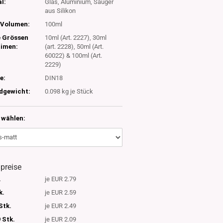
l:
Glas, Aluminium, Sauger
aus Silikon
Volumen:
100ml
e Grössen
10ml (Art. 2227), 30ml
timen:
(art. 2228), 50ml (Art.
60022) & 100ml (Art.
2229)
e:
DIN18
dgewicht:
0.098
kg je Stück
wählen:
lpreise
.
je EUR 2.79
k.
je EUR 2.59
Stk.
je EUR 2.49
 Stk.
je EUR 2.09