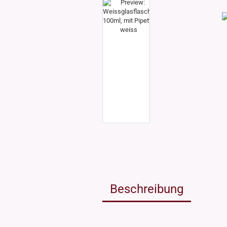
Weissgla
NEU: Grü
MIRON Vi
"Lilly"
"Raoul"
"Miro"
MINI Dos
"Clary"
Inhalt 10
Inhalt 30
Inhalt 50
Inhalt 10
Gewinde DIN18
Gewinde
Inhalt 20
Gewinde 20/410
Gewinde 
Gewinde 24/410
Gewinde 
Gewinde 28/410
Beschreibung