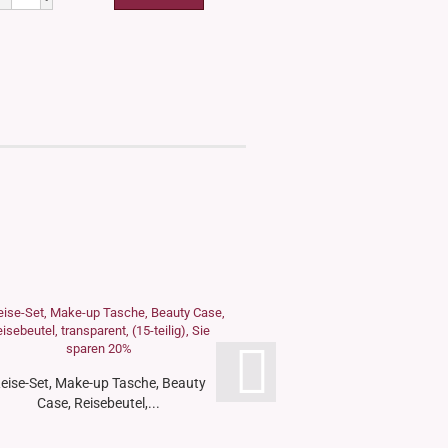
eise-Set, Make-up Tasche, Beauty
Papiertüte, Stehbeutel
Case, Reisebeutel,...
Sichtfenster