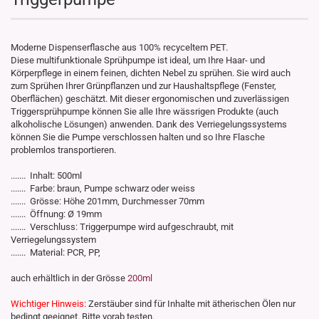
Moderne Dispenserflasche aus 100% recyceltem PET.
Diese multifunktionale Sprühpumpe ist ideal, um Ihre Haar- und
Körperpflege in einem feinen, dichten Nebel zu sprühen. Sie wird auch
zum Sprühen Ihrer Grünpflanzen und zur Haushaltspflege (Fenster,
Oberflächen) geschätzt. Mit dieser ergonomischen und zuverlässigen
Triggersprühpumpe können Sie alle Ihre wässrigen Produkte (auch
alkoholische Lösungen) anwenden. Dank des Verriegelungssystems
können Sie die Pumpe verschlossen halten und so Ihre Flasche
problemlos transportieren.
....... Inhalt: 500ml
....... Farbe: braun, Pumpe schwarz oder weiss
....... Grösse: Höhe 201mm, Durchmesser 70mm
....... Öffnung: Ø 19mm
....... Verschluss: Triggerpumpe wird aufgeschraubt, mit
Verriegelungssystem
....... Material: PCR, PP,
auch erhältlich in der Grösse
200ml
Wichtiger Hinweis:
Zerstäuber sind für Inhalte mit ätherischen Ölen nur
bedingt geeignet. Bitte vorab testen.