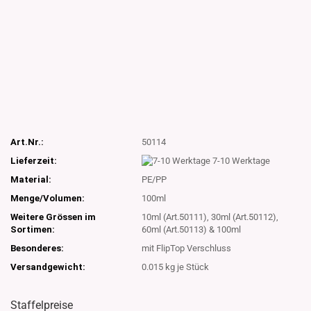
Art.Nr.:
50114
Lieferzeit:
7-10 Werktage
Material:
PE/PP
Menge/Volumen:
100ml
Weitere Grössen im
10ml (Art.50111), 30ml (Art.50112),
Sortimen:
60ml (Art.50113) & 100ml
Besonderes:
mit FlipTop Verschluss
Versandgewicht:
0.015
kg je Stück
Staffelpreise