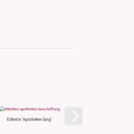
Etikette "Apotheker lang"
Etikette "Eins