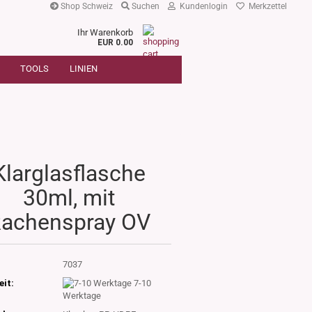
Shop Schweiz
Suchen
Kundenlogin
Merkzettel
Ihr Warenkorb
r
EUR 0.00
SUCHE
oder
TOOLS
LINIEN
Artikelnummer
E-Mail
Passwort
Klarglasflasche
30ml, mit
Konto erstellen
achenspray OV
Passwort vergessen?
:
7037
eit:
7-10
Werktage