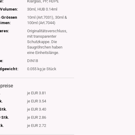
l:
Klarglas, PP, HDPE
Volumen:
30ml, HUB 0.14ml
e Grössen
10ml (Art.7031), 30ml &
timen:
100ml (Art.7044)
eres:
Originalitätsverschluss,
mit transparenter
Schutzkappe. Die
Saugröhrchen haben
eine Einheitslänge.
e:
DIN18
dgewicht:
0.055
kg je Stück
lpreise
.
je EUR 3.81
k.
je EUR 3.54
Stk.
je EUR 3.40
 Stk.
je EUR 2.86
tk.
je EUR 2.72