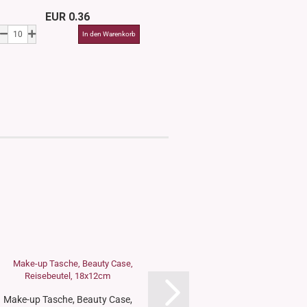
EUR 0.36
EUR 0.3
Make-up Tasche, Beauty Case,
Glastrichter, schmaler