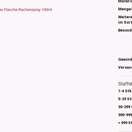
s
Materia
nglas
Menge/
olettglas
Weiter
im Sor
Besond
en, 3ml-7ml
g/ml - 15g/ml
g/ml
Gewind
g/ml
0g -150g/ml
Versan
 DIN18
0-500g/ml
20/410
Staffe
24/410
1-4 Stk
5-29 St
30-299 
300-999
> 999 S