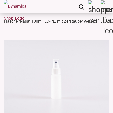
Flasche "Nasa" 100ml, LD-PE, mit Zerstäuber weiss