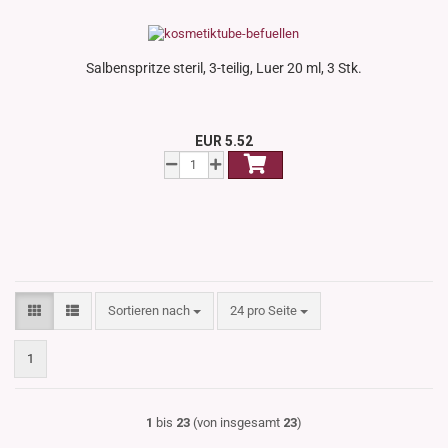
Salbenspritze steril, 3-teilig, Luer 20 ml, 3 Stk.
EUR 5.52
Sortieren nach
pro Seite
Sortieren nach
24 pro Seite
1
1
bis
23
(von insgesamt
23
)