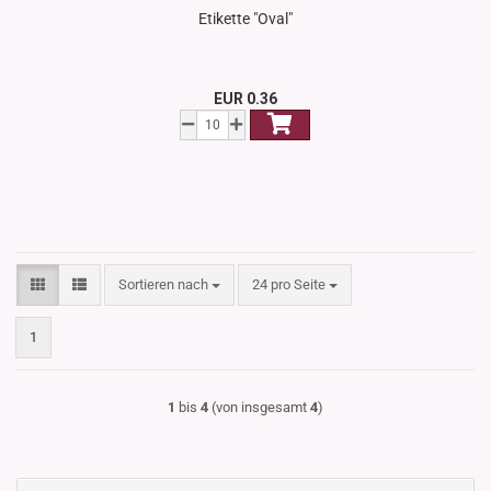
Etikette "Oval"
EUR 0.36
Sortieren nach
pro Seite
Sortieren nach
24 pro Seite
1
1
bis
4
(von insgesamt
4
)