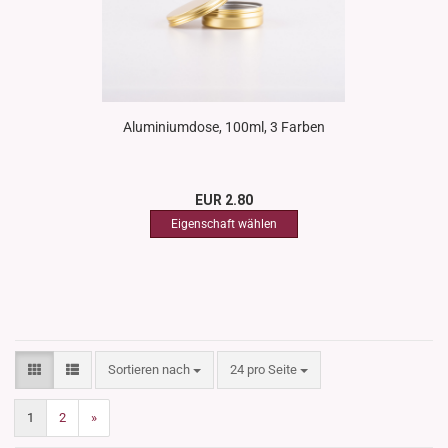
Aluminiumdose, 100ml, 3 Farben
EUR 2.80
Sortieren nach
pro Seite
Sortieren nach
24 pro Seite
1
2
»