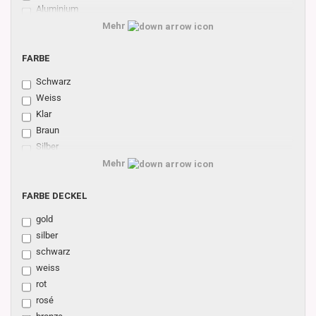
Aluminium
Weissblech
Mehr
FARBE
FARBE
Schwarz
Weiss
Klar
Braun
Silber
Gold
Mehr
FARBE
FARBE DECKEL
DECKEL
gold
silber
schwarz
weiss
rot
rosé