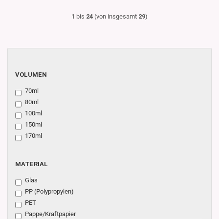
1
bis
24
(von insgesamt
29
)
VOLUMEN
VOLUMEN
70ml
80ml
100ml
150ml
170ml
MATERIAL
MATERIAL
Glas
PP (Polypropylen)
PET
Pappe/Kraftpapier