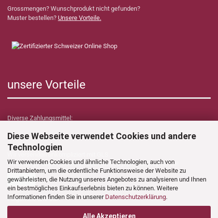
Grossmengen? Wunschprodukt nicht gefunden?
Muster bestellen?
Unsere Vorteile.
unsere Vorteile
Diverse Zahlungsmittel:
Diese Webseite verwendet Cookies und andere
Technologien
Wir versenden unkompliziert mit GLS.
Wir verwenden Cookies und ähnliche Technologien, auch von
Verzollungs- sowie Zollkosten übernimmt Dynamica Shop für Sie!
Drittanbietern, um die ordentliche Funktionsweise der Website zu
gewährleisten, die Nutzung unseres Angebotes zu analysieren und Ihnen
ein bestmögliches Einkaufserlebnis bieten zu können. Weitere
Informationen finden Sie in unserer
Datenschutzerklärung
.
Folgen Sie uns auf:
Alle Akzeptieren