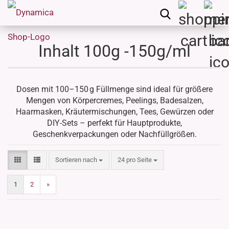
Inhalt 100g -150g/ml
Dosen mit 100–150 g Füllmenge sind ideal für größere
Mengen von Körpercremes, Peelings, Badesalzen,
Haarmasken, Kräutermischungen, Tees, Gewürzen oder
DIY-Sets – perfekt für Hauptprodukte,
Geschenkverpackungen oder Nachfüllgrößen.
Sortieren nach
pro Seite
Sortieren nach
24 pro Seite
1
2
»